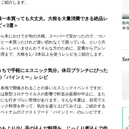
をご紹介します。
根一本買っても大丈夫。大根を大量消費できる絶品レ
前
ピ＜3選＞
本
から冬にかけてが旬の大根。スーパーで安かったので、つい
ごと一本買ったけれど使い切れなくて困っている、という方
いらっしゃいませんか？そんな方のために、定番からアレン
料理まで、大根を1／2本以上を使うレシピをご紹介します。
うちで手軽にエスニック気分。休日ブランチにぴった
の「バインミー」レシピ
に各地で開催されることの多いエスニックイベントですが、
年は新型コロナウイルスの影響で軒並み延期や中止に。また
行にも行きづらい世情があります。そんな今夏は、自宅でエ
ニック料理を作って、気分を盛り上げてみては。ご紹介する
はベトナムのファストフード「バインミー」のレシピです。
つもより少し手の込んだ料理を。じっくり煮込んで作