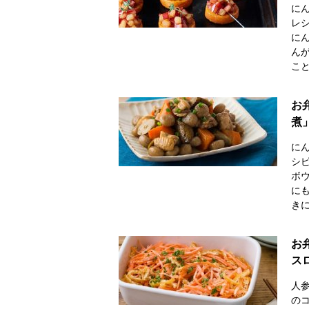
に
レ
に
ん
こ
お
煮
に
シ
ボ
に
き
お
ス
人
の