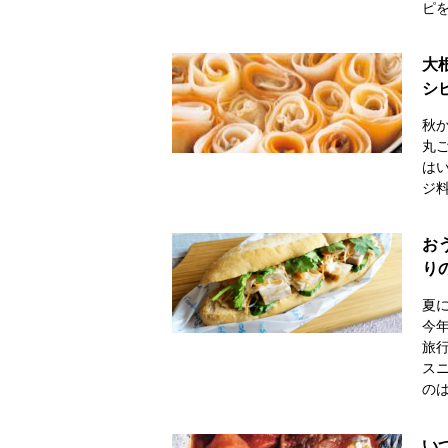
ピ
大
シ
秋
丸
は
ジ
お
り
夏
今
旅
ス
の
い