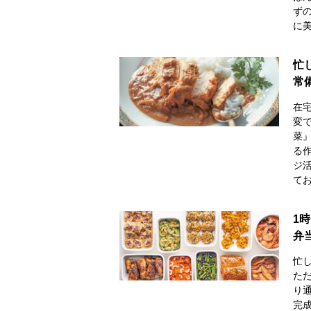
ず
に
忙
常
在
変
菜
る
ジ
てお
1
弁
忙
た
り
完