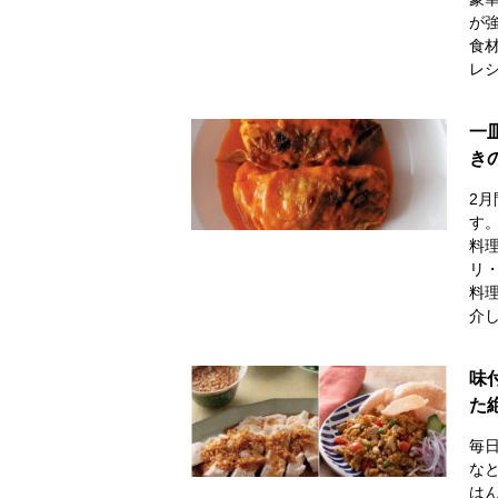
が
食
レシ
一
き
2
す
料
リ
料
介
味
た
毎
な
は