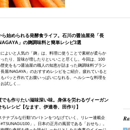
から始められる発酵食ライフ。石川の醤油屋発「長
/NAGAYA」の麹調味料と簡単レシピ3選
活によいと人気の「麹」は、料理に使うことで素材が柔らか
なったり、旨味が増したりといいこと尽くし。今回は、100
の歴史をもつ醤油屋の職人の知恵が詰まった麹調味料ブラン
長屋/NAGAYA」のおすすめレシピをご紹介。疲れていると
にもパッと作れてお腹いっぱいになれる、ヘルシーな料理を
お試しく...
度でも作りたい滋味深い味。身体を労わるヴィーガン
せちレシピ【なます、伊達巻、田作り】
サステナブルな行動”のバトンをつなげていく、リレー連載企
#TSUNAGU100」。日本の正月の風習である「おせち」。
華絢爛な食材を使った味がしっかりとしたお食事のイメージ