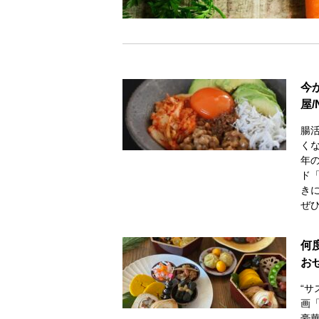
今
屋
腸
く
年
ド「
き
ぜひ
何
お
“
画「
豪