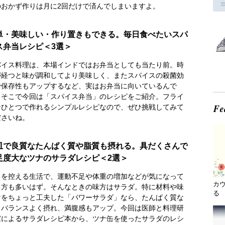
のおかず作りは月に2回だけで済んでしまいますよ。
単・美味しい・作り置きもできる。毎日食べたいスパ
ス弁当レシピ＜3選＞
パイス料理は、本場インドではお弁当としても当たり前。時
が経つと味が調和してより美味しく、またスパイスの殺菌効
で保存性もアップするなど、実はお弁当に向いているんで
。そこで今回は「スパイス弁当」のレシピをご紹介。フライ
ンひとつで作れるシンプルレシピなので、ぜひ挑戦してみて
ださいね。
皿で良質なたんぱく質や脂質も摂れる。具だくさんで
足度大なツナのサラダレシピ＜2選＞
出を控える生活で、運動不足や体重の増加などが気になって
カ
る方も多いはず。そんなときの味方はサラダ。特に材料や味
る 
けをちょっと工夫した「パワーサラダ」なら、たんぱく質な
もバランスよく摂れ、満腹感もアップ。今回は医師と料理研
家によるサラダレシピ本から、ツナ缶を使ったサラダのレシ