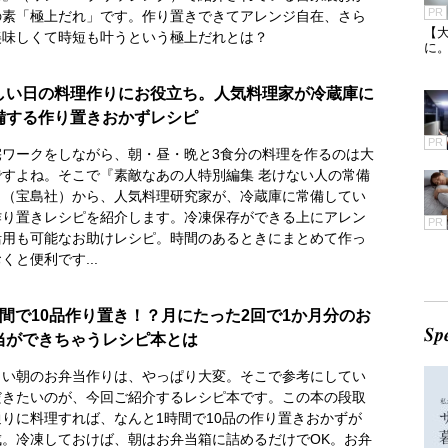
PR
の素「極上だれ」です。作り置きできてアレンジ自在、さら
【
美味しくて時短も叶うという極上だれとは？
に
しい日の料理作りにお役立ち。人気料理家が冷蔵庫に
備する作り置きおかずレシピ
PR
宅ワークをしながら、朝・昼・晩と3食分の料理を作るのは大
ですよね。そこで『素敵なあの人特別編集 老けない人の常備
』（宝島社）から、人気料理研究家が、冷蔵庫に常備してい
作り置きレシピを紹介します。冷凍保存ができる上にアレン
PR
活用も可能なお助けレシピ。時間のあるときにまとめて作っ
くと便利です...
時間で10品作り置き！？月にたった2回で1か月分のお
当ができちゃうレシピ本とは
しい朝のお弁当作りは、やっぱり大変。そこで参考にしてい
だきたいのが、今回ご紹介するレシピ本です。この本の段取
通りに料理すれば、なんと1時間で10品の作り置きおかずが
成。冷凍しておけば、朝はお弁当箱に詰めるだけでOK。お弁