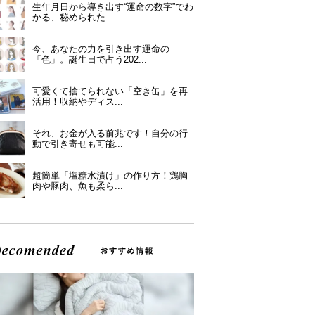
生年月日から導き出す“運命の数字”でわ
かる、秘められた...
今、あなたの力を引き出す運命の
「色」。誕生日で占う202...
可愛くて捨てられない「空き缶」を再
活用！収納やディス...
それ、お金が入る前兆です！自分の行
動で引き寄せも可能...
超簡単「塩糖水漬け」の作り方！鶏胸
肉や豚肉、魚も柔ら...