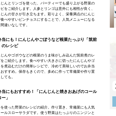
んじんとリンゴを使った、パーティーでも盛り上がる野菜の
シピをご紹介します。人参とリンゴは意外にも相性が良く、
んじんの甘さが引き立ちます。彩りよく、栄養満点のにんじ
が食べやすいピンチョスにすることで、人気メニューになる
と間違いなしです。
弁当にも！にんじんやごぼうなど根菜たっぷり「筑前
」のレシピ
んじんやゴボウなどの根菜のうま味がしみ込んだ筑前煮のレ
ピをご紹介します。食べやすい大きさに切ったにんじんやゴ
ウを煮込むだけの簡単レシピで、冷めて美味しいのでお弁当
もおすすめ。保存もきくので、多めに作って常備菜や作り置
にしても。
弁当にもおすすめ！「にんじんと焼きおあげのコール
ロー」
参を使った野菜のレシピの紹介。作り置き、常備菜にも人気
コールスローサラダです。使う野菜はたっぷりのニンジンと