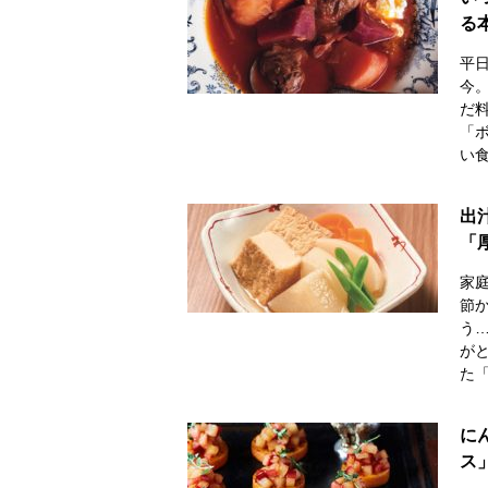
る
平
今
だ
「
い
出
「
家
節
う
が
た
に
ス