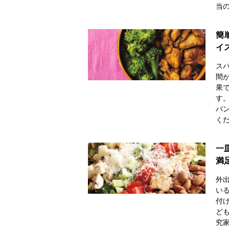
当
簡
イ
ス
間
果
す
パ
く
一
満
外
い
付
ど
究