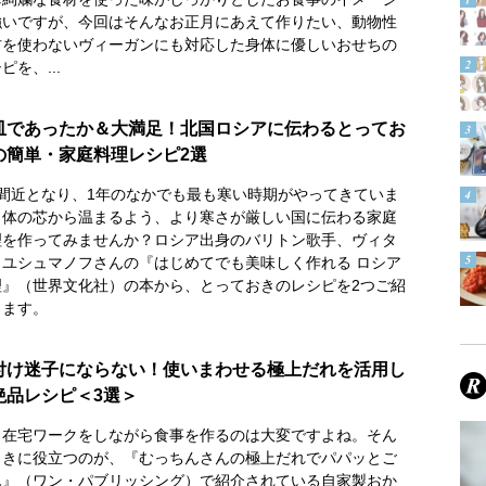
強いですが、今回はそんなお正月にあえて作りたい、動物性
材を使わないヴィーガンにも対応した身体に優しいおせちの
ピを、...
皿であったか＆大満足！北国ロシアに伝わるとってお
の簡単・家庭料理レシピ2選
月間近となり、1年のなかでも最も寒い時期がやってきていま
。体の芯から温まるよう、より寒さが厳しい国に伝わる家庭
理を作ってみませんか？ロシア出身のバリトン歌手、ヴィタ
・ユシュマノフさんの『はじめてでも美味しく作れる ロシア
理』（世界文化社）の本から、とっておきのレシピを2つご紹
します。
付け迷子にならない！使いまわせる極上だれを活用し
絶品レシピ＜3選＞
日在宅ワークをしながら食事を作るのは大変ですよね。そん
ときに役立つのが、『むっちんさんの極上だれでパパッとご
ん』（ワン・パブリッシング）で紹介されている自家製おか