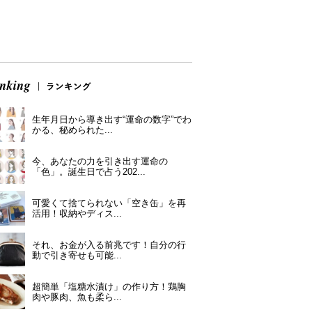
生年月日から導き出す“運命の数字”でわ
かる、秘められた...
今、あなたの力を引き出す運命の
「色」。誕生日で占う202...
可愛くて捨てられない「空き缶」を再
活用！収納やディス...
それ、お金が入る前兆です！自分の行
動で引き寄せも可能...
超簡単「塩糖水漬け」の作り方！鶏胸
肉や豚肉、魚も柔ら...