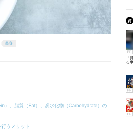
美容
PR
「
る
PR
in）、脂質（Fat）、炭水化物（Carbohydrate）の
PR
を行うメリット