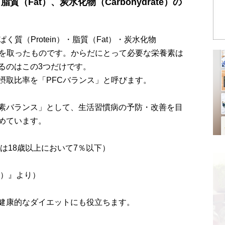
脂質（Fat）、炭水化物（Carbohydrate）の
質（Protein）・脂質（Fat）・炭水化物
の頭文字を取ったものです。からだにとって必要な栄養素は
るのはこの3つだけです。
摂取比率を「PFCバランス」と呼びます。
素バランス」として、生活習慣病の予防・改善を目
めています。
18歳以上において7％以下）
版）』より）
健康的なダイエットにも役立ちます。