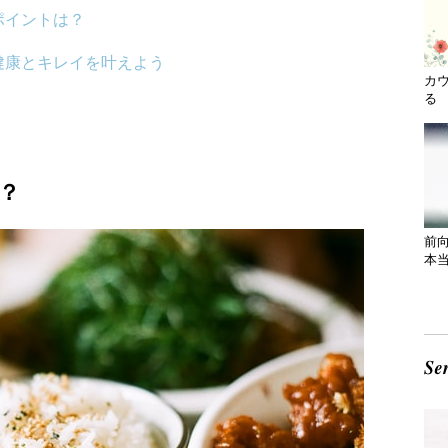
ポイントは？
健康とキレイを叶えよう
カ
る 
？
前
本