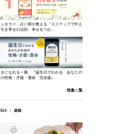
ウンセラー・占い師が教える『３ステップで叶え
引き寄せの法則 幸せをつか...
向きになれる一冊。『誕生日でわかる あなたの
当の性格・才能・運命 完全版』
特集一覧