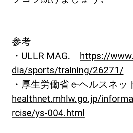
参考
・ULLR MAG.
https://www
dia/sports/training/26271/
・厚生労働省 e-ヘルスネ
healthnet.mhlw.go.jp/informa
rcise/ys-004.html