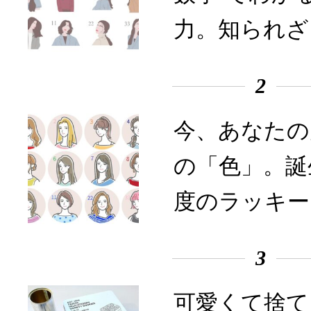
力。知られざ
2
今、あなたの
の「色」。誕
度のラッキー
3
可愛くて捨て