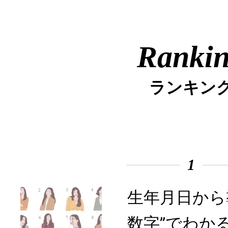
Ranki
ランキン
1
生年月日から
数字”でわか