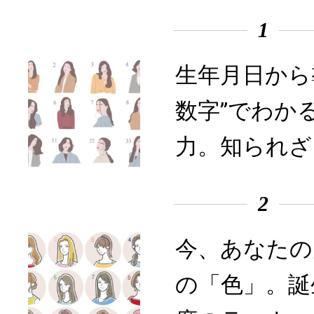
1
生年月日から
数字”でわか
力。知られざ
2
今、あなたの
の「色」。誕