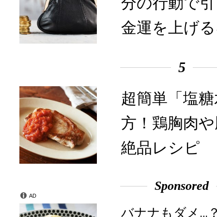
分の行動で引
金運を上げる
5
超簡単「塩糖
方！鶏胸肉や
絶品レシピ
Sponsored
AD
バナナもダメ…