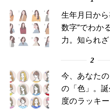
生年月日から
数字”でわか
力。知られざ
2
今、あなたの
の「色」。誕
度のラッキー