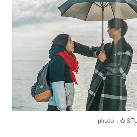
photo：© ST