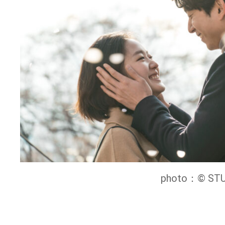
photo：© ST