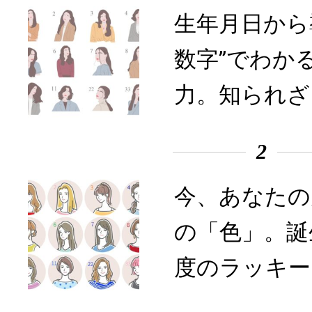
生年月日から
数字”でわか
力。知られざ
2
今、あなたの
の「色」。誕
度のラッキー