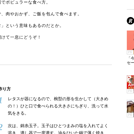
国でポピュラーな食べ方。
で、肉やおかず、ご飯を包んで食べます。
む」という意味もあるのだとか。
開けて一息にどうぞ！
PR
「今
セ
作り方
PR
1
レタスが器になるので、椀型の形を生かして（大きめ
の！）ひと口で食べられる大きさにちぎり、洗って水
気をきる。
PR
2
次は、錦糸玉子。玉子はひとつまみの塩を入れてよく
溶き、漉し器で一度漉す。油をひいた鍋で薄く焼き、