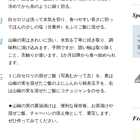
冷めてから糸のように細く切る。
3
白セロリは洗って水気を切り、食べやすい長さに切っ
てほんの少しの塩（分量外）をふりご飯に混ぜる。
4
山椒の実はきれいに洗い、水気を丁寧に拭き取り、調
味料に漬け込みます。手間ですが、固い軸は取り除く
こと。舌触りが違います。1か月以降から食べ始められ
ます。
5
１に白セロリの混ぜご飯（写真むかって左）を、奥は
山椒の実を混ぜたご飯の上にふんわり錦糸玉子を、右
は山椒の実を混ぜたご飯にコチュジャンをのせる。
★山椒の実の醤油漬けは、便利な保存食。お茶漬けや
混ぜご飯、チャーハンの添え物として、重宝します。
ぜひ作ってみてください。