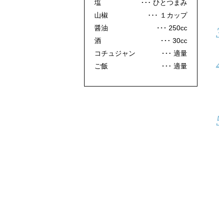
塩
ひとつまみ
山椒
１カップ
醤油
250cc
酒
30cc
コチュジャン
適量
ご飯
適量