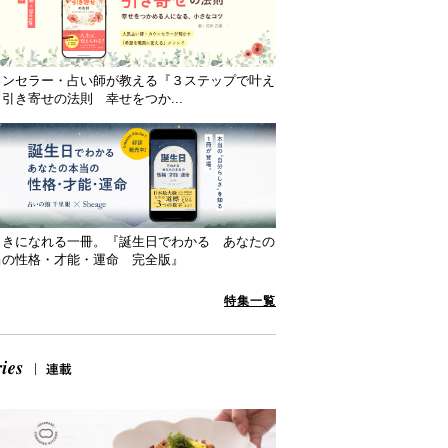
ウンセラー・占い師が教える『３ステップで叶え
引き寄せの法則 幸せをつか...
向きになれる一冊。『誕生日でわかる あなたの
当の性格・才能・運命 完全版』
特集一覧