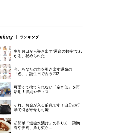
生年月日から導き出す“運命の数字”でわ
かる、秘められた...
今、あなたの力を引き出す運命の
「色」。誕生日で占う202...
可愛くて捨てられない「空き缶」を再
活用！収納やディス...
それ、お金が入る前兆です！自分の行
動で引き寄せも可能...
超簡単「塩糖水漬け」の作り方！鶏胸
肉や豚肉、魚も柔ら...