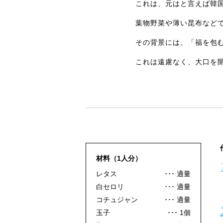
これは、元はと言えば韓
葉物野菜や薄い昆布など
その背景には、「福を包
これは遠慮なく、大口を
材料（1人分）
レタス
適量
白セロリ
適量
コチュジャン
適量
玉子
1個