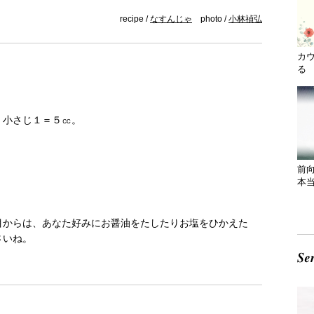
recipe /
なすんじゃ
photo /
小林禎弘
カ
る 
。小さじ１＝５㏄。
前
本
目からは、あなた好みにお醤油をたしたりお塩をひかえた
さいね。