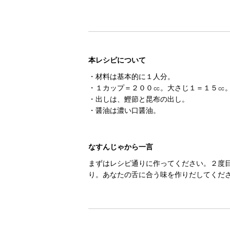
本レシピについて
・材料は基本的に１人分。
・１カップ＝２００㏄。大さじ１＝１５㏄
・出しは、鰹節と昆布の出し。
・醤油は濃い口醤油。
なすんじゃから一言
まずはレシピ通りに作ってください。２度
り。あなたの舌に合う味を作りだしてくだ