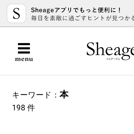
本
キーワード：
198 件