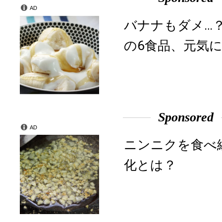
AD
バナナもダメ…
の6食品、元気に
Sponsored
AD
ニンニクを食べ
化とは？