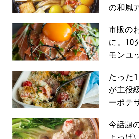
の和風ア
市販の
に。1
モンユ
たった
が主役
ーポテサラ
今話題
ょっぱ