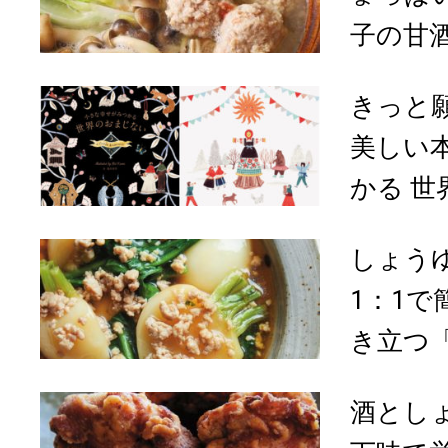
子の甘
きっと
美しい
かる 世界
しょう
1：1
き立つ「
酒とし