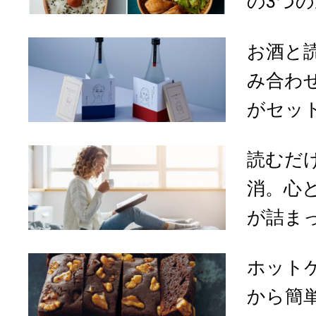
の3つ
お酒と
み合わ
がセット
読むだ
消。心
が詰ま
ホット
から簡