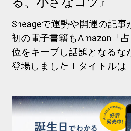
る、小さなコツ』
Sheageで運勢や開運の記
初の電子書籍もAmazon「
位をキープし話題となるな
登場しました！タイトルは