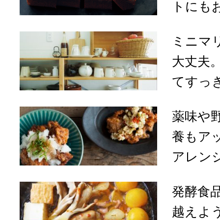
トにもお
ミニマ
大丈夫
てすっき
薬味や
養もア
アレンジ
発酵食
越えよ