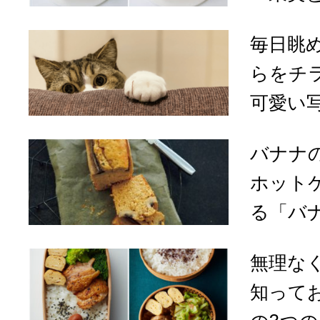
毎日眺
らをチ
可愛い写
バナナ
ホット
る「バナ
無理な
知って