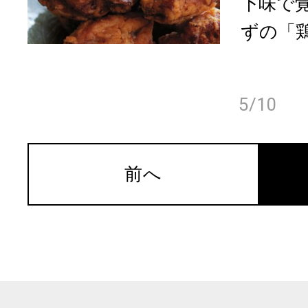
下味で
ずの「鶏
5/10
前へ