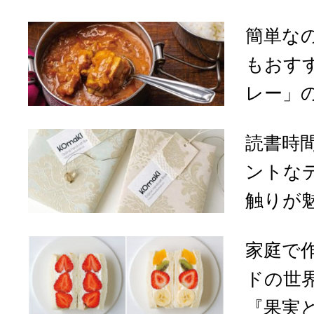
簡単な
もおす
レー」
読書時
ントな
触りが魅
家庭で
ドの世
『果実と