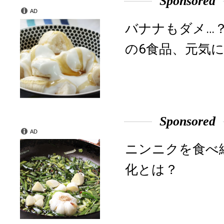
Sponsored
AD
バナナもダメ…
の6食品、元気に
Sponsored
AD
ニンニクを食べ
化とは？