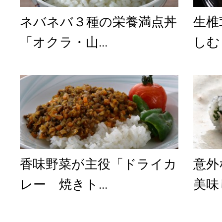
ネバネバ３種の栄養満点丼
生椎
「オクラ・山...
しむ
香味野菜が主役「ドライカ
意外
レー 焼きト...
美味