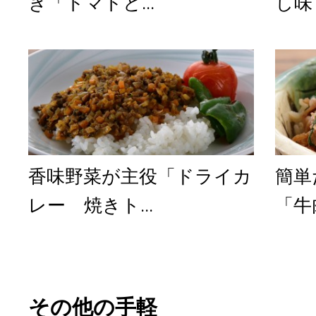
き「トマトと...
し味
香味野菜が主役「ドライカ
簡単
レー 焼きト...
「牛
その他の手軽