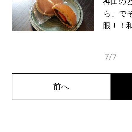
神田の
ら」で
眼！！和
7/7
前へ