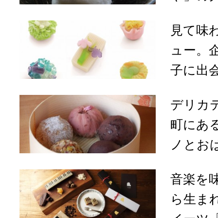
見て味
ュー。
子に出会
デリカ
町にあ
ノとお
音楽を
ら生ま