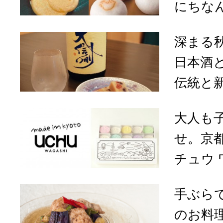
にちなん
深まる
日本酒
伝統と新
大人も
せ。京都「
チュウ ワ
手ぶら
のお料