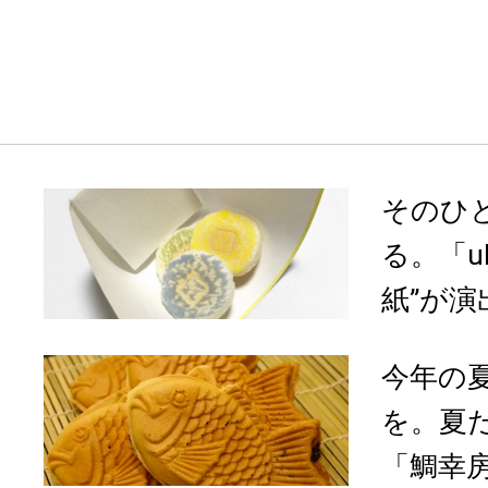
そのひ
る。「u
紙”が演
今年の
を。夏
「鯛幸房