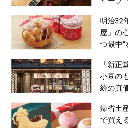
イーツ「
明治3
屋」の
つ最中”を
「新正
小豆の
統の真
帰省土
で買える