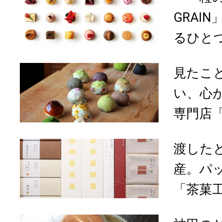
GRAI
るひと
見たこ
い、心
専門店「
渡した
産。パ
「茶菓