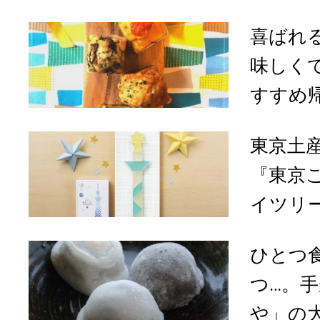
喜ばれ
味しく
すすめ帰
東京土
『東京
イツリー
ひとつ
つ…。
や」の大