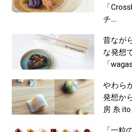
「Cros
チ...
昔なが
な発想
「wagash
やわら
発想か
房 糸 it
「一粒