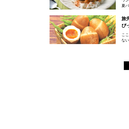
ワン
夏バ
旅
ぴ
ここ
ない