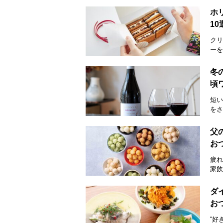
ホ
1
クリ
ーを
冬
頃
短い
をさ
父
お
疲れ
家飲
ダ
お
“好