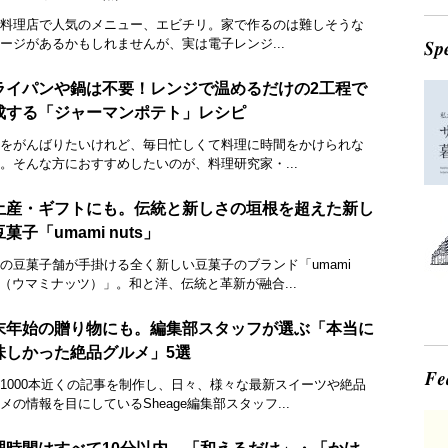
料理店で人気のメニュー、エビチリ。家で作るのは難しそうな
ージがあるかもしれませんが、実は電子レンジ...
ライパンや鍋は不要！レンジで温めるだけの2工程で
成する「ジャーマンポテト」レシピ
をがんばりたいけれど、毎日忙しくて料理に時間をかけられな
。そんな方におすすめしたいのが、料理研究家・...
土産・ギフトにも。伝統と新しさの垣根を超えた新し
菓子「umami nuts」
の豆菓子舗が手掛ける全く新しい豆菓子のブランド「umami
ts（ウマミナッツ）」。和と洋、伝統と革新が融合...
末年始の贈り物にも。編集部スタッフが選ぶ「本当に
味しかった絶品グルメ」5選
1000本近くの記事を制作し、日々、様々な最新スイーツや絶品
メの情報を目にしているSheage編集部スタッフ...