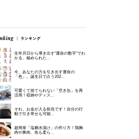
生年月日から導き出す“運命の数字”でわ
かる、秘められた...
今、あなたの力を引き出す運命の
「色」。誕生日で占う202...
可愛くて捨てられない「空き缶」を再
活用！収納やディス...
それ、お金が入る前兆です！自分の行
動で引き寄せも可能...
超簡単「塩糖水漬け」の作り方！鶏胸
肉や豚肉、魚も柔ら...