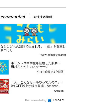
となとこどもの対話で生まれる、「個」を尊重し
社会づくり
住友生命福祉文化財団
ホームレス中学生を経験した麒麟・
田村さんからのメッセージ
住友生命福祉文化財団
「え、こんなセールやってたの？」8
0％OFF以上が続々登場！Amazonの
本気が...
Amazon
Recommended by