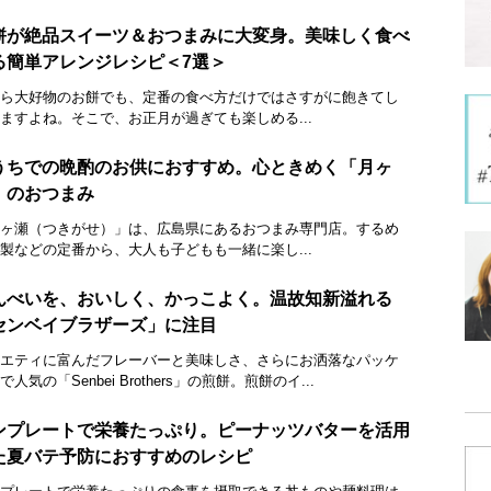
餅が絶品スイーツ＆おつまみに大変身。美味しく食べ
る簡単アレンジレシピ＜7選＞
ら大好物のお餅でも、定番の食べ方だけではさすがに飽きてし
ますよね。そこで、お正月が過ぎても楽しめる...
うちでの晩酌のお供におすすめ。心ときめく「月ヶ
」のおつまみ
ヶ瀬（つきがせ）」は、広島県にあるおつまみ専門店。するめ
製などの定番から、大人も子どもも一緒に楽し...
んべいを、おいしく、かっこよく。温故知新溢れる
センベイブラザーズ」に注目
エティに富んだフレーバーと美味しさ、さらにお洒落なパッケ
で人気の「Senbei Brothers」の煎餅。煎餅のイ...
ンプレートで栄養たっぷり。ピーナッツバターを活用
た夏バテ予防におすすめのレシピ