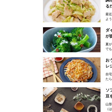
調
る
最近
よう
ダ
が
夏が
でも
お
レ
自宅
たら
ソ
豆
山形
（は