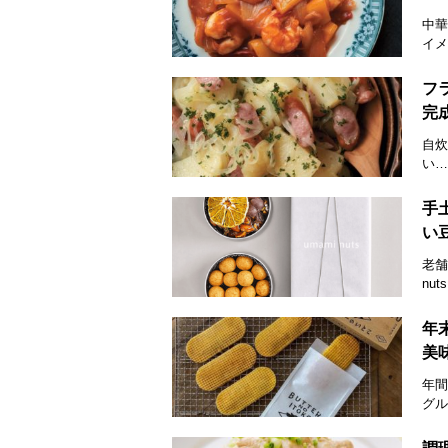
中華
イメ
フ
完
自炊
い…
手
い豆
老舗
nu
年
美
年間
グル