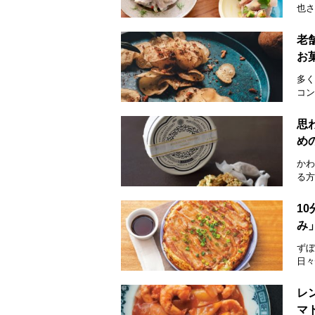
也さ
老
お菓
多く
コン
思
め
かわ
る方
1
み
ずぼ
日々
レ
マ