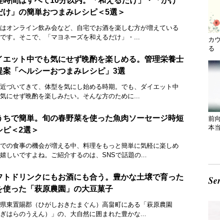
理時間はすべて10分以内。「和えるだけ」・「かけ
だけ」の簡単おつまみレシピ＜5選＞
はオンライン飲み会など、自宅でお酒を楽しむ方が増えている
です。そこで、「マヨネーズを和えるだけ」・...
カ
る 
イエット中でも気にせず晩酌を楽しめる。管理栄養士
提案「ヘルシーおつまみレシピ」3選
近づいてきて、体型を気にし始める時期。でも、ダイエット中
気にせず晩酌を楽しみたい。そんな方のために...
うちで簡単。旬の春野菜を使った魚肉ソーセージ時短
前
本
シピ＜2選＞
での食事の機会が増える中、料理をもっと簡単に気軽に楽しめ
嬉しいですよね。ご紹介するのは、SNSで話題の...
フトドリンクにもお酒にも合う。豊かな土壌で育った
を使った「萩原農園」の大豆菓子
県東置賜郡（ひがしおきたまぐん）高畠町にある「萩原農園
ぎはらのうえん）」の、大自然に囲まれた豊かな...