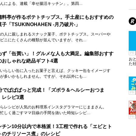
んによる、連載「幸せ腸活キッチン」。第四...
舗料亭が作るポテトチップス。手土産にもおすすめの
子「TSUKINOHAHEN -月乃破片-」
の人に親しまれるスナック菓子、ポテトチップス。スーパーや
ビニにたくさんの種類が並んでいますが、それ...
わず「缶買い」！グルメな人も大満足。編集部おすす
PR
お
のおしゃれな絶品ギフト4選
た
いらしい缶に入ったお菓子と言えば、クッキー缶をイメージす
が多いかもしれません。ですが、それ以外にも...
0分でぱぱぱっと完成！「ズボラ＆ヘルシーおつま
PR
」レシピ3選
らレシピが人気のお料理系インスタグラマーにじままさん。
忙しく過ごすママ目線の手間を抜いた時短レシピ...
PR
ンチン10分以内で本格派！3工程で作れる「エビとト
トのチリソース煮」のレシピ