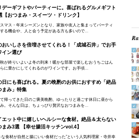
リデーギフトやパーティーに。喜ばれるグルメギフト
0選【おつまみ・スイーツ・ドリンク】
スマス・年末シーズンとなり、家族や友人と集まってパーティ
する機会や、人と会う予定がある方も多いので...
のおいしさを倍増させてくれる！「成城石井」でお手
ワイン選び
秋が終りいよいよ冬の到来！暖かな部屋で楽しむおうちごはん
らに豊かにしてくれるのがワインです。お手頃...
の日にも喜ばれる。夏の晩酌のお供におすすめ「絶品
つまみ」特集
て帰ってきた日のご褒美晩酌、ゆったりと過ごす休日に昼から
み。そんな日は、ちょっぴり贅沢なおつまみを...
イエット中に嬉しいヘルシーな食材。絶品＆太らない
つまみ3選 【幸せ腸活キッチンvol.4】
きな食材が自然と腸にいい食材だった”という人気料理家・寺井幸