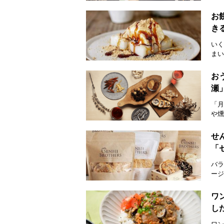
お
き
いく
まい
お
瀬
「月
や燻
せ
「
バラ
ージ
ワ
し