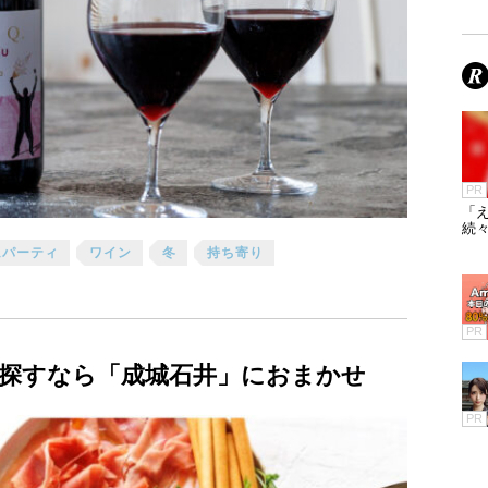
PR
「え
続々
ムパーティ
ワイン
冬
持ち寄り
PR
探すなら「成城石井」におまかせ
PR