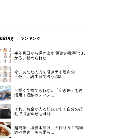
生年月日から導き出す“運命の数字”でわ
かる、秘められた...
今、あなたの力を引き出す運命の
「色」。誕生日で占う202...
可愛くて捨てられない「空き缶」を再
活用！収納やディス...
それ、お金が入る前兆です！自分の行
動で引き寄せも可能...
超簡単「塩糖水漬け」の作り方！鶏胸
肉や豚肉、魚も柔ら...