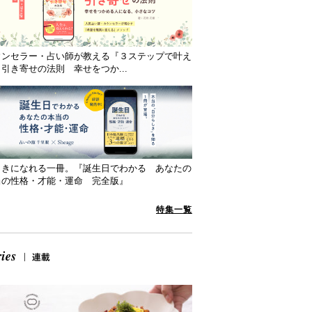
ウンセラー・占い師が教える『３ステップで叶え
引き寄せの法則 幸せをつか...
向きになれる一冊。『誕生日でわかる あなたの
当の性格・才能・運命 完全版』
特集一覧