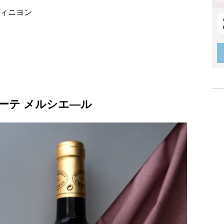
ヴィニヨン
ブーテ メルシエ―ル