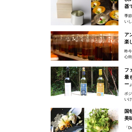
器
季節
いし
ア
楽
昨今
心街
フ
最
ー
ボジ
いけ
国
美
「D