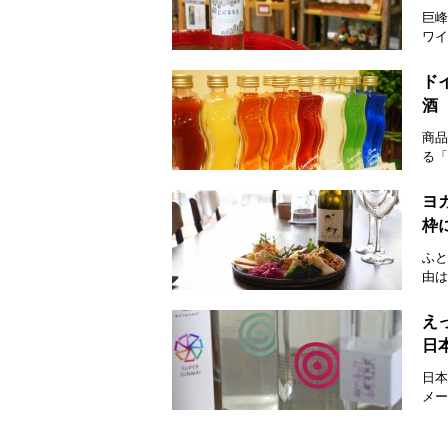
巨峰
ワイ
ド
酒
商品
る「
ヨ
枠
ふと
由は
え
日
日本
メー