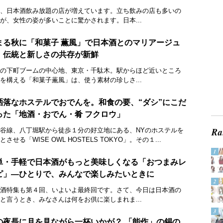
、日本酒飲み放題の店が増えています。立ち飲みの店も多いの
が、女性の姿が多いことに驚かされます。日本...
まる秋に「和菓子 薫風」で日本酒とのマリアージュ
。伝統と新しさの共存が新鮮
の下町ブームの中心地、東京・千駄木。駅からほど近いところ
を構える「和菓子薫風」は、使う素材の珍しさ...
洒落なホステルでおでんを。和食の要、“ダシ”にこだ
った「地酒・おでん・肴 フクロウ」
谷線、八丁堀駅から徒歩１分の好立地にある、NYのホステルを
とさせる「WISE OWL HOSTELS TOKYO」。その１...
単・手軽で日本酒がもっと美味しくなる「おつまみレ
ピ」―ひとりで、みんなで楽しみたいときに
酒特集も第４回、いよいよ最終回です。さて、今日は日本酒の
と言うとき、みなさんは何をお供に楽しまれま...
の夜長に月を見ながら一杯いかが？ 「能作」の錫の