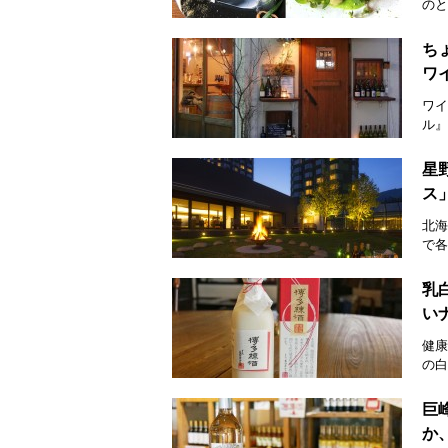
のと
ち
ワイ
ワイ
ル』
星
ス
北海
で各
乳
い
健康
の白
巨
か