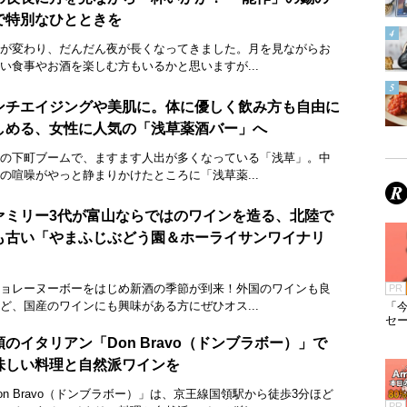
で特別なひとときを
が変わり、だんだん夜が長くなってきました。月を見ながらお
い食事やお酒を楽しむ方もいるかと思いますが...
ンチエイジングや美肌に。体に優しく飲み方も自由に
しめる、女性に人気の「浅草薬酒バー」へ
の下町ブームで、ますます人出が多くなっている「浅草」。中
の喧噪がやっと静まりかけたところに「浅草薬...
ァミリー3代が富山ならではのワインを造る、北陸で
も古い「やまふじぶどう園＆ホーライサンワイナリ
」
ョレーヌーボーをはじめ新酒の季節が到来！外国のワインも良
PR
ど、国産のワインにも興味がある方にぜひオス...
「今
セ
領のイタリアン「Don Bravo（ドンブラボー）」で
味しい料理と自然派ワインを
on Bravo（ドンブラボー）」は、京王線国領駅から徒歩3分ほど
PR