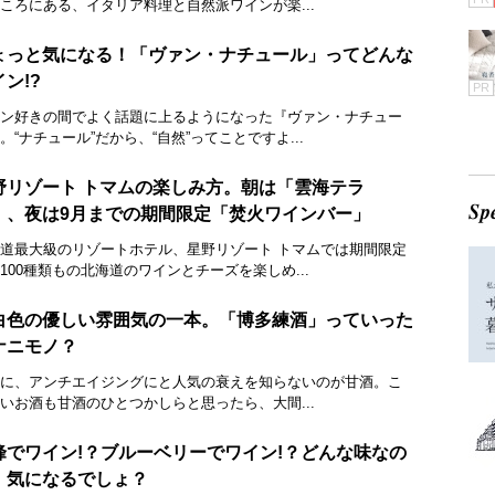
ころにある、イタリア料理と自然派ワインが楽...
ょっと気になる！「ヴァン・ナチュール」ってどんな
ン!?
PR
ン好きの間でよく話題に上るようになった『ヴァン・ナチュー
。“ナチュール”だから、“自然”ってことですよ...
野リゾート トマムの楽しみ方。朝は「雲海テラ
」、夜は9月までの期間限定「焚火ワインバー」
道最大級のリゾートホテル、星野リゾート トマムでは期間限定
100種類もの北海道のワインとチーズを楽しめ...
白色の優しい雰囲気の一本。「博多練酒」っていった
ナニモノ？
に、アンチエイジングにと人気の衰えを知らないのが甘酒。こ
いお酒も甘酒のひとつかしらと思ったら、大間...
峰でワイン!？ブルーベリーでワイン!？どんな味なの
、気になるでしょ？