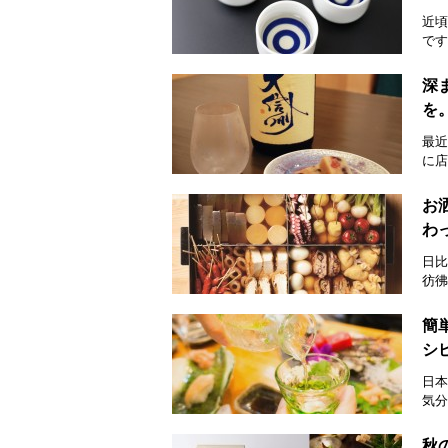
近頃
です
深
を
最近
に店
お
わ
日比
彷彿
簡
シ
日本
気分
秋