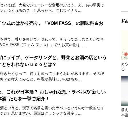
といえば、大粒でジューシーな食用のぶどう。え、あの果実で
ンがつくれるの？ と思ったら、同じワイナリ...
イツ式のはかり売り。「VOM FASS」の調味料＆お
を見て、香りを嗅いで、味わって。そうして楽しむことができ
VOM FASS（フォム ファス）」でのお買い物は、...
ガにライブ、ケータリングと、野菜とお酒の店という
カ
にとらわれないｕｄｏとは？
る 
行きたくなって、何度も通ってしまうお店があります。その理
何？と考えてみると、料理が美味しいのはもち...
っ、これが日本酒？ おしゃれな瓶・ラベルの“新しい
本酒”たちを一挙ご紹介！
酒というと、漢字で名前を書いたラベルというのが一般的なイ
前
ジだと思いますが、最近はクラシックな漢字ラ...
本