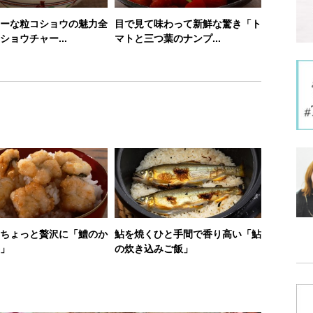
ーな粒コショウの魅力全
目で見て味わって新鮮な驚き「ト
ショウチャー...
マトと三つ葉のナンプ...
ちょっと贅沢に「鱧のか
鮎を焼くひと手間で香り高い「鮎
」
の炊き込みご飯」