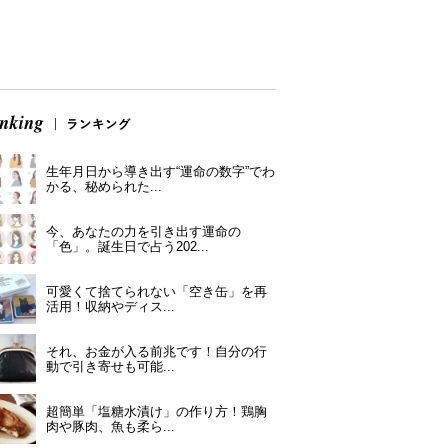
生年月日から導き出す“運命の数字”でわ
かる、秘められた...
今、あなたの力を引き出す運命の
「色」。誕生日で占う202...
可愛くて捨てられない「空き缶」を再
活用！収納やディス...
それ、お金が入る前兆です！自分の行
動で引き寄せも可能...
超簡単「塩糖水漬け」の作り方！鶏胸
肉や豚肉、魚も柔ら...