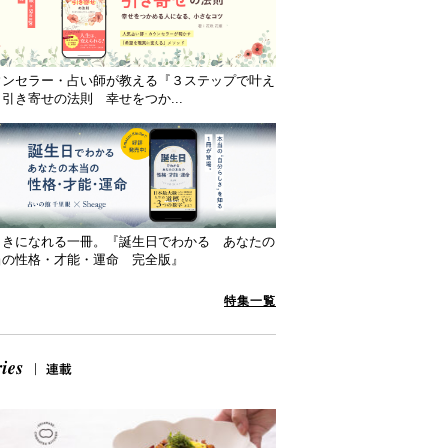
ウンセラー・占い師が教える『３ステップで叶え
引き寄せの法則 幸せをつか...
向きになれる一冊。『誕生日でわかる あなたの
当の性格・才能・運命 完全版』
特集一覧