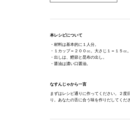
本レシピについて
・材料は基本的に１人分。
・１カップ＝２００㏄。大さじ１＝１５㏄
・出しは、鰹節と昆布の出し。
・醤油は濃い口醤油。
なすんじゃから一言
まずはレシピ通りに作ってください。２度
り。あなたの舌に合う味を作りだしてくだ