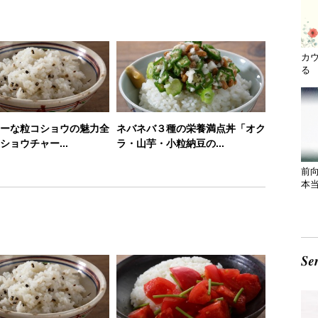
カ
る 
ーな粒コショウの魅力全
ネバネバ３種の栄養満点丼「オク
ショウチャー...
ラ・山芋・小粒納豆の...
前
本