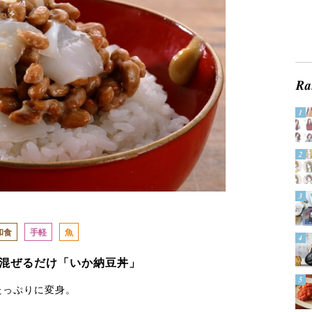
和食
手軽
魚
混ぜるだけ「いか納豆丼」
たっぷりに変身。