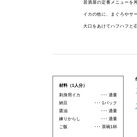
居酒屋の定番メニューを
イカの他に、まぐろやサ
大口をあけてハフハフと
材料（1人分）
刺身用イカ
適量
納豆
1パック
醤油
適量
練りからし
適量
ご飯
茶碗1杯