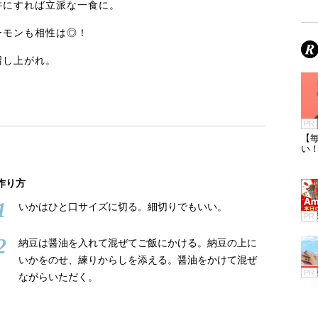
丼にすれば立派な一食に。
ーモンも相性は◎！
召し上がれ。
PR
【毎
い
作り方
1
いかはひと口サイズに切る。細切りでもいい。
PR
2
納豆は醤油を入れて混ぜてご飯にかける。納豆の上に
いかをのせ、練りからしを添える。醤油をかけて混ぜ
PR
ながらいただく。