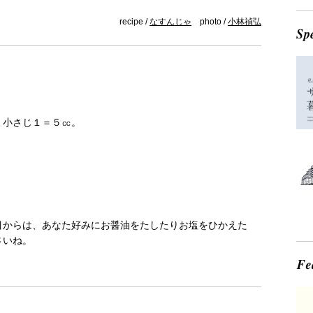
recipe /
なすんじゃ
photo /
小林禎弘
。小さじ１＝５㏄。
目からは、あなた好みにお醤油をたしたりお塩をひかえた
さいね。