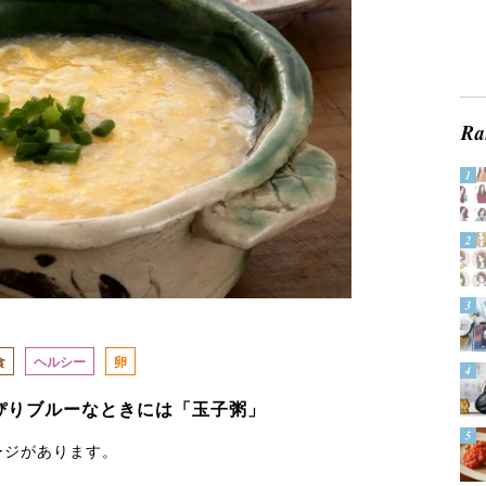
食
ヘルシー
卵
ぴりブルーなときには「玉子粥」
ージがあります。