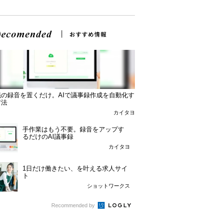
議の録音を置くだけ。AIで議事録作成を自動化す
方法
カイタヨ
手作業はもう不要。録音をアップす
るだけのAI議事録
カイタヨ
1日だけ働きたい、を叶える求人サイ
ト
ショットワークス
Recommended by