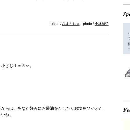
recipe /
なすんじゃ
photo /
小林禎弘
。小さじ１＝５㏄。
目からは、あなた好みにお醤油をたしたりお塩をひかえた
さいね。