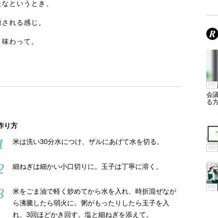
たなというとき、
癒される感じ。
り味わって。
PR
会
る
作り方
1
米は洗い30分水につけ、ザルにあげて水を切る。
PR
2
細ねぎは細かい小口切りに。玉子は丁寧に溶く。
PR
3
米をごま油で軽く炒めてから水を入れ、時折混ぜなが
ら沸騰したら弱火に。粥がもったりしたら玉子を入
れ、3回ほどかき回す。塩と細ねぎを添えて。