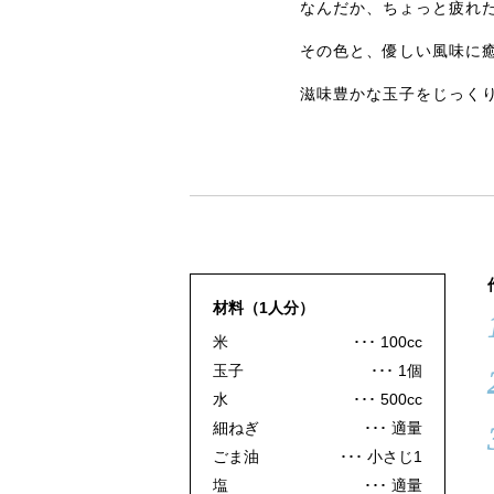
なんだか、ちょっと疲れ
その色と、優しい風味に
滋味豊かな玉子をじっく
材料（1人分）
米
100cc
玉子
1個
水
500cc
細ねぎ
適量
ごま油
小さじ1
塩
適量