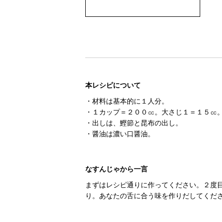
本レシピについて
・材料は基本的に１人分。
・１カップ＝２００㏄。大さじ１＝１５㏄
・出しは、鰹節と昆布の出し。
・醤油は濃い口醤油。
なすんじゃから一言
まずはレシピ通りに作ってください。２度
り。あなたの舌に合う味を作りだしてくだ