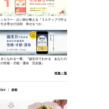
ウンセラー・占い師が教える『３ステップで叶え
引き寄せの法則 幸せをつか...
向きになれる一冊。『誕生日でわかる あなたの
当の性格・才能・運命 完全版』
特集一覧