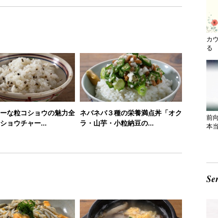
カ
る 
ーな粒コショウの魅力全
ネバネバ３種の栄養満点丼「オク
前
ショウチャー...
ラ・山芋・小粒納豆の...
本