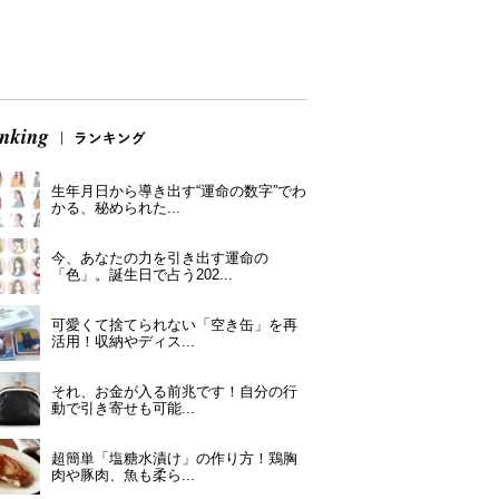
生年月日から導き出す“運命の数字”でわ
かる、秘められた...
今、あなたの力を引き出す運命の
「色」。誕生日で占う202...
可愛くて捨てられない「空き缶」を再
活用！収納やディス...
それ、お金が入る前兆です！自分の行
動で引き寄せも可能...
超簡単「塩糖水漬け」の作り方！鶏胸
肉や豚肉、魚も柔ら...