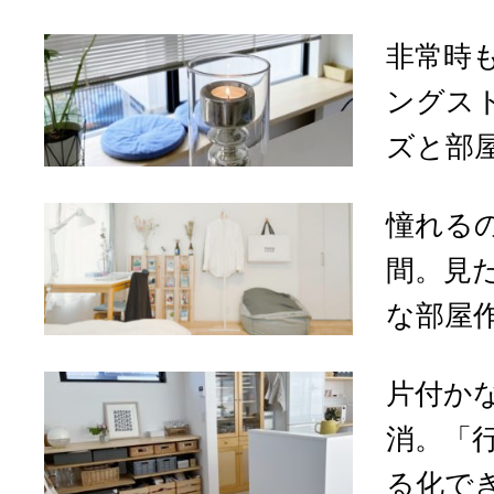
非常時
ングス
ズと部屋
憧れる
間。見
な部屋作
片付か
消。「
る化でき