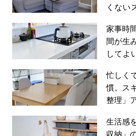
くないス
家事時
間が生
してよ
忙しく
慣。ス
整理」
生活感
収納」