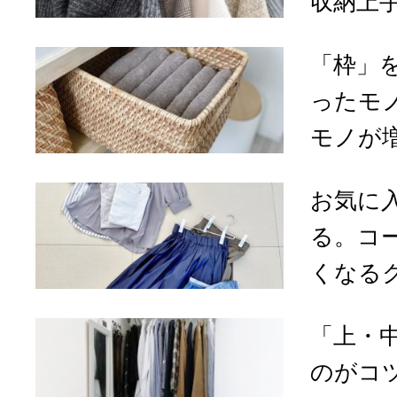
収納上手
「枠」
ったモ
モノが増
お気に
る。コ
くなるク
「上・
のがコ