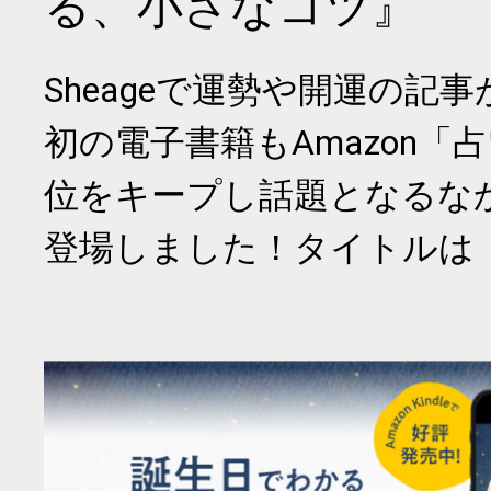
る、小さなコツ』
Sheageで運勢や開運の記
初の電子書籍もAmazon「
位をキープし話題となるな
登場しました！タイトルは