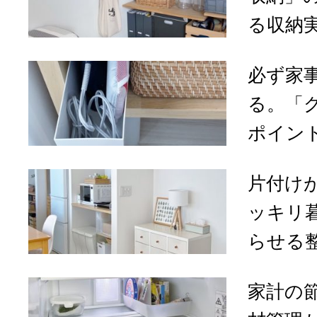
る収納実
必ず家
る。「
ポイント
片付け
ッキリ
らせる整
家計の