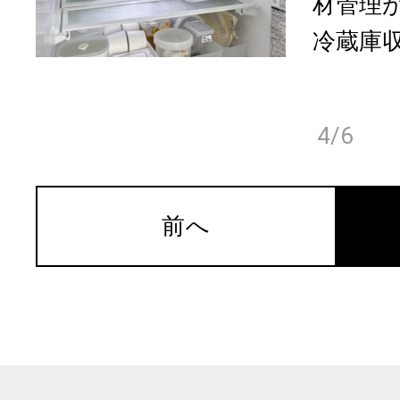
材管理
冷蔵庫収
4/6
前へ