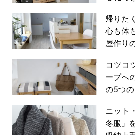
帰りた
心も体
屋作り
コツコ
ープへ
の5つ
ニット・
冬服」