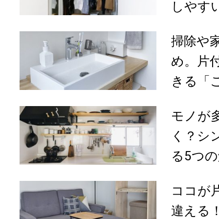
しやすい
掃除や
め。片
きる「こ
モノが
く？シ
る5つ
ココが
違える