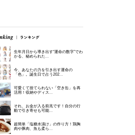
生年月日から導き出す“運命の数字”でわ
かる、秘められた...
今、あなたの力を引き出す運命の
「色」。誕生日で占う202...
可愛くて捨てられない「空き缶」を再
活用！収納やディス...
それ、お金が入る前兆です！自分の行
動で引き寄せも可能...
超簡単「塩糖水漬け」の作り方！鶏胸
肉や豚肉、魚も柔ら...