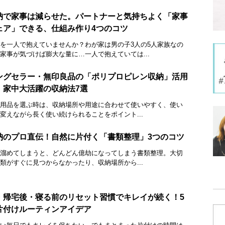
納で家事は減らせた。パートナーと気持ちよく「家事
ェア」できる、仕組み作り4つのコツ
を一人で抱えていませんか？わが家は男の子3人の5人家族なの
家事が気づけば膨大な量に…一人で抱えていては...
ングセラー・無印良品の「ポリプロピレン収納」活用
。家中大活躍の収納法7選
用品を選ぶ時は、収納場所や用途に合わせて使いやすく、使い
変えながら長く使い続けられることをポイント...
納のプロ直伝！自然に片付く「書類整理」3つのコツ
溜めてしまうと、どんどん億劫になってしまう書類整理。大切
類がすぐに見つからなかったり、収納場所から...
・帰宅後・寝る前のリセット習慣でキレイが続く！5
片付けルーティンアイデア