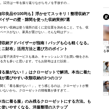
。12月は一年を振り返りながらモノを手放すの...
無印良品や100均も】浮かせてスッキリ！整理収納ア
バイザーの壁・隙間を使った収納実例7選
やすい収納は使う場所の近くに定位置を決めること。でも、収
ペースがない、家具が置けない…そんな時はデッ...
理収納アドバイザーが指南！バッグも心も軽くなる。
PR
「
ミニ財布」活用方法と選び方のポイント
る
は電子決済サービスも進み、キャッシュレスでお買い物をされ
る方も多いと思います。でもお財布はまだ以前...
着る服がない！」はクローゼットで解消。本当に着た
PR
服が選びやすい衣類収納の3つのコツ
聞く「着る服がない！」。そう感じるのは、クローゼットが整
いないから。クローゼットの情報量が多すぎて...
PR
本当に着る服」のみ残るクローゼットにする方法。も
と使いやすくなる、洋服整理のステップ