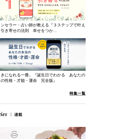
ウンセラー・占い師が教える『３ステップで叶え
引き寄せの法則 幸せをつか...
向きになれる一冊。『誕生日でわかる あなたの
当の性格・才能・運命 完全版』
特集一覧