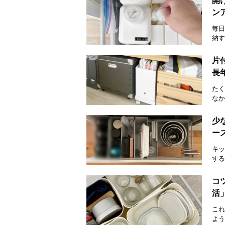
開
ン
毎日
納す
片
長
たく
なか
少
ー
キッ
する
コ
活
これ
よう