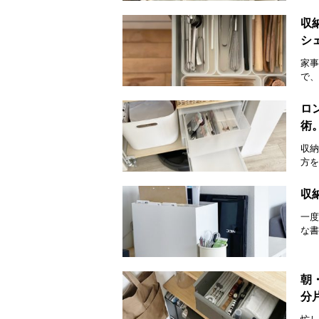
収
シ
家事
で、
ロ
術
収納
方を
収
一度
な書
朝
分