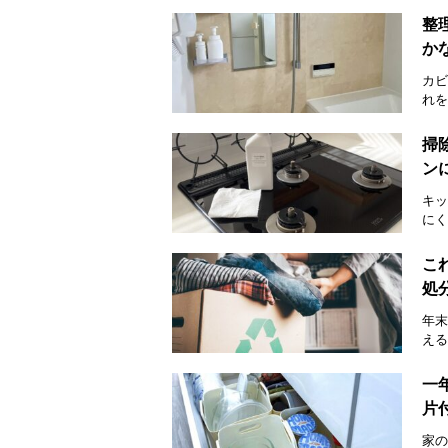
整
か
カビ
れを
掃
ン
キッ
にく
こ
処
年末
える
一
片
家の