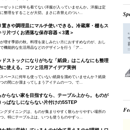
ーゼットに何年も着てない洋服が入っていませんか。洋服は定
に整理をすることが大切。まさに衣替えのつい...
り置きや調理皿にマルチ使いできる。冷蔵庫・棚もス
キリ片づくお洒落な保存容器＜3選＞
が増す季節の秋。料理を楽しみたい方におすすめなのが、おし
で機能的な生活用品などのデザインを行う「ア...
ッドストックになりがちな「紙袋」はこんなにも整理
納に使える。コツと活用アイデア実例
スペースに何年も使っていない紙袋を溜めていませんか？紙袋
つの間にか溜まってしまうアイテムの一つ。で...
らからない家を目指すなら、テーブル上から。ものが
きっぱなしにならない片付けの5STEP
ングダイニングは、ものが集まりやすく散らかりやすい場所の
つ。特にテーブル上は、いつも使うものやずっ...