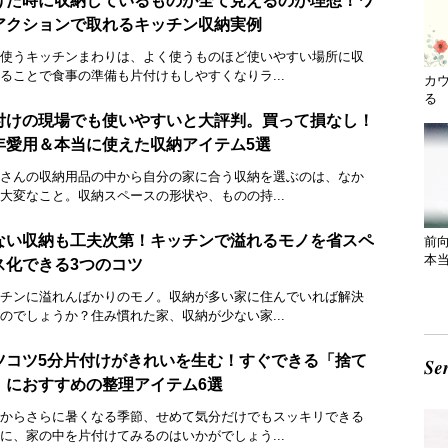
けた時に収納しているものが全て見えるのが理想！ワ
アクションで取れるキッチン収納実例
使うキッチンまわりは、よく使うものほど使いやすい場所に収
ることで食事の準備も片付けもしやすくなりラ...
カ
る 
付けの現場でも使いやすいと大評判。買って損なし！
年愛用＆本当に使えた収納アイテム5選
さんの収納用品の中から自分の家に合う収納を選ぶのは、なか
大変なこと。収納スペースの形状や、ものの持...
ない収納も工夫次第！キッチンで溢れるモノを省スペ
前
本
ス化できる3つのコツ
チンに溢れんばかりのモノ。収納が多い家に住んでいれば解決
のでしょうか？住み慣れた家、収納が少ない家...
ツコツ5分片付けがきれいを生む！すぐできる「捨て
」におすすめの整理アイテム6選
からさらに暑くなる季節、せめて気分だけでもスッキリできる
に、家の中を片付けてみるのはいかがでしょう...