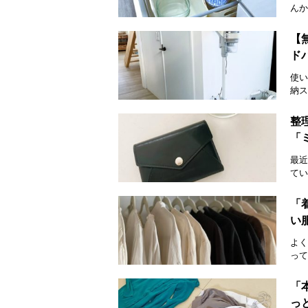
んか
【
ド
使い
納ス
整
「
最近
てい
「
い
よく
って
「
っ