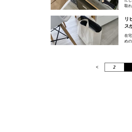
忙し
取れ
リ
ス
在宅
めの
<
2