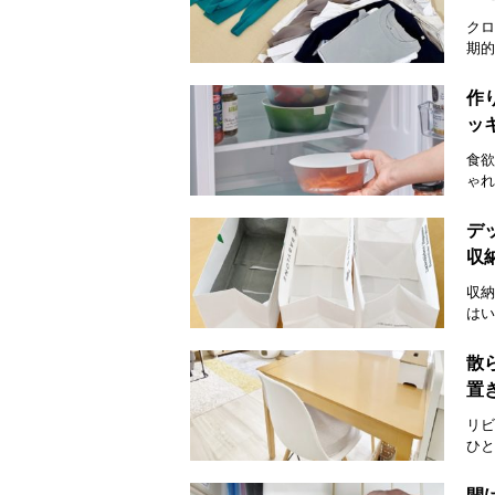
クロ
期的
作
ッ
食欲
ゃれ
デ
収
収納
はい
散
置
リビ
ひと