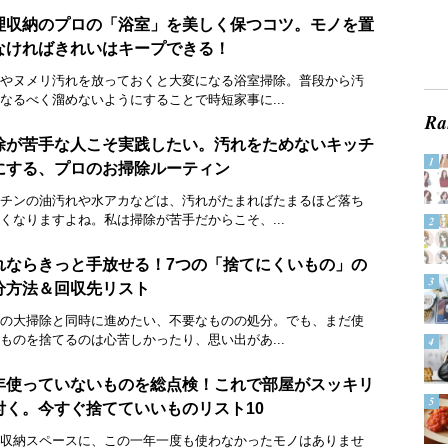
理収納のプロの「浴室」を美しく保つコツ。モノを置
なければきれいはキープできる！
やヌメリ汚れを放っておくと大変になる浴室掃除。普段から汚
なるべく溜めないようにすることで時短家事に...
除が苦手な人こそ実践したい。汚れをためないキッチ
にする、プロのお掃除ルーティン
チンの油汚れや水アカなどは、汚れがたまればたまるほど落ち
くなりますよね。私は掃除が苦手だからこそ、...
れならきっと手放せる！7つの「捨てにくいもの」の
分方法＆回収先リスト
の大掃除と同時に進めたい、不要なものの処分。でも、まだ使
ものを捨てるのは心苦しかったり、思い出があ...
年使っていないものを総点検！これで部屋がスッキリ
付く。今すぐ捨てていいものリスト10
収納スペースに、この一年一度も使わなかったモノはありませ