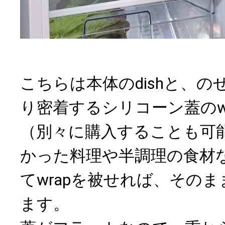
こちらは本体のdishと、
り密着するシリコーン蓋のw
（別々に購入することも可
かった料理や半調理の食材な
てwrapを被せれば、その
ます。