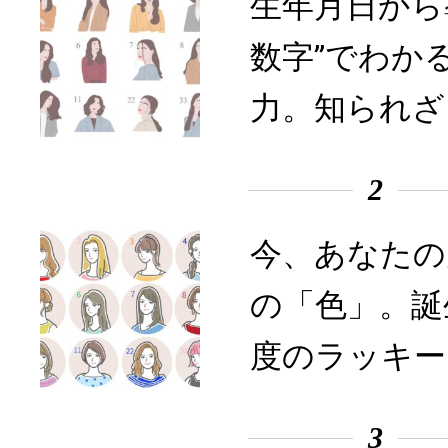
生年月日から
数字”でわか
力。知られざ
2
今、あなたの
の「色」。誕
度のラッキー
3