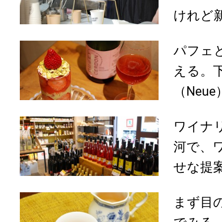
けれど新
パフェ
える。
（Neue
ワイナ
河で、
せな提案
まず目