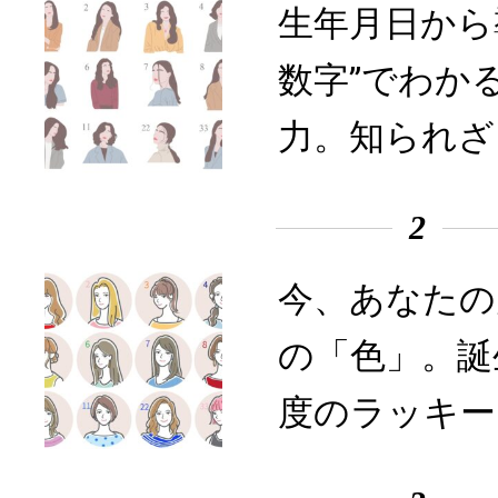
生年月日から
数字”でわか
力。知られざ
2
今、あなたの
の「色」。誕
度のラッキー