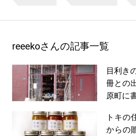
reeekoさんの記事一覧
目利き
冊との
原町に書店
トキの
からの