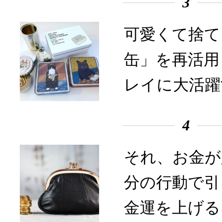
3
可愛くて捨て
缶」を再活用
レイに大活躍
4
それ、お金が
分の行動で引
金運を上げる