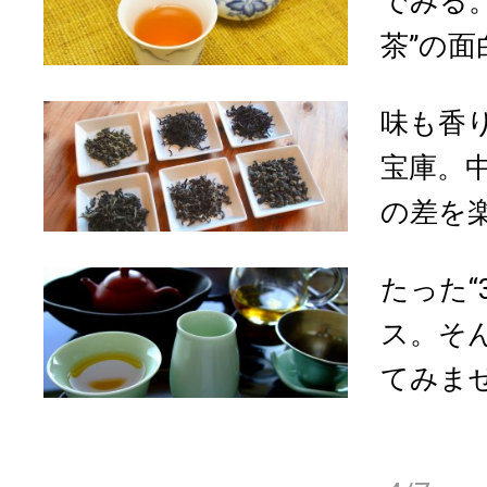
でみる
茶”の面白
味も香
宝庫。
の差を楽
たった“
ス。そ
てみませ