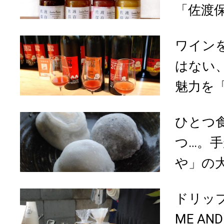
「佐渡保
ワイン
はない
魅力を「
ひとつ
つ…。
や」の大
ドリップ
ME AN