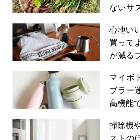
ないサス
心地い
買って
が減るプ
マイボ
ブラー
高機能で
掃除機
ストの