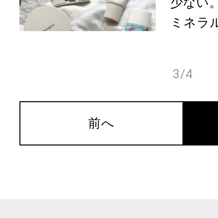
少ない
ミネラル
3/4
前へ