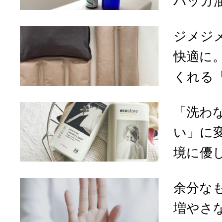
ハッカ油
ジメジ
快適に
くれる「
「洗わ
い」に
境に優しい
余分な
増やさ