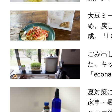
大豆ミ
め。戻
成。「LO
ごみ出
た。キ
「econ
夏対策
家事・