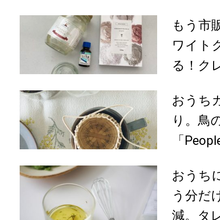
もう市
ワイト
る！クレ
おうち
り。鳥
「Peopl
おうち
う分だ
減。タレ