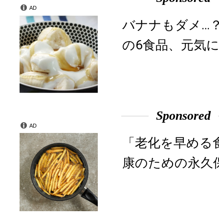
AD
バナナもダメ…
の6食品、元気に
Sponsored
AD
「老化を早める
康のための永久