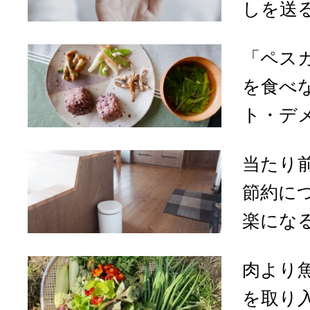
しを送る
「ペス
を食べ
ト・デ
当たり
節約に
楽になる
肉より
を取り