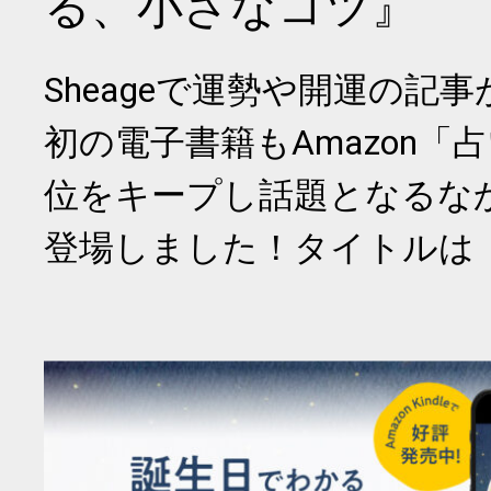
る、小さなコツ』
Sheageで運勢や開運の記
初の電子書籍もAmazon「
位をキープし話題となるな
登場しました！タイトルは