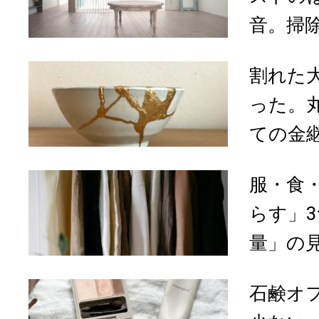
音。掃除
割れた
った。
ての金継
服・食
らす」
量」の見
石鹸オ