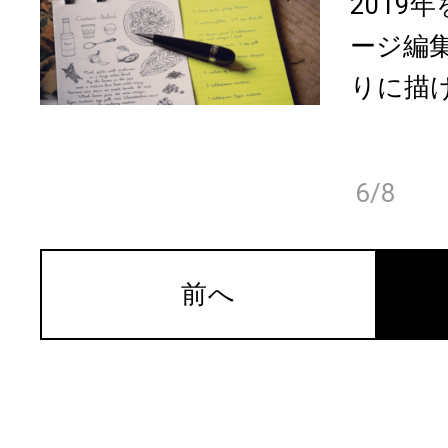
2019
ージ編
りに描ける
6/8
前へ