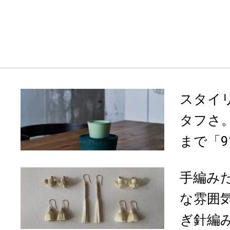
スタイ
タフさ
まで「9°
手編み
な雰囲気。
ぎ針編み