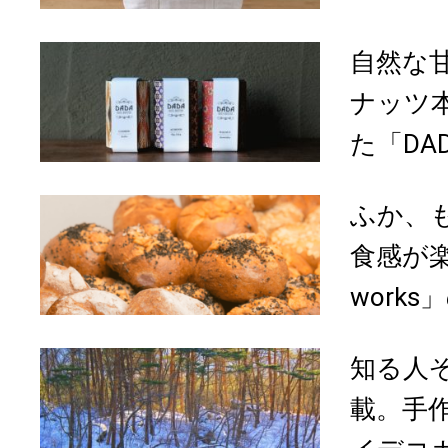
自然な
ナッツ
た「DADA
ふか、
食感が楽し
work
知る人
載。手