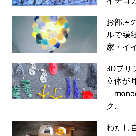
イデコガ
お部屋
ルで繊
家・イイ
3Dプ
立体が
「mono
ク...
わたし