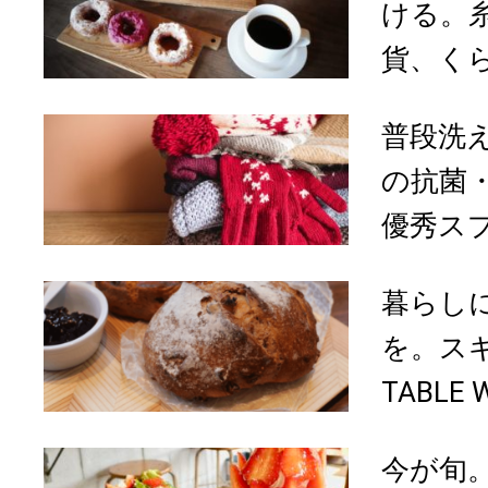
ける。
貨、く
普段洗
の抗菌・
優秀ス
暮らし
を。スギ
TABLE
今が旬