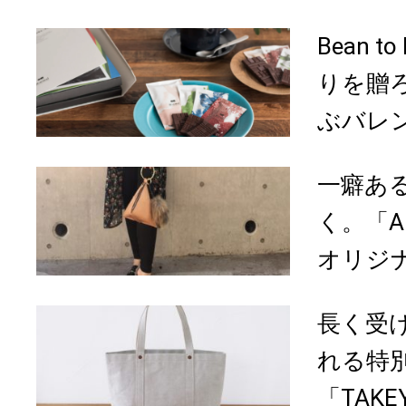
Bean 
りを贈ろ
ぶバレン
一癖あ
く。「Art 
オリジナ
長く受
れる特
「TAKE