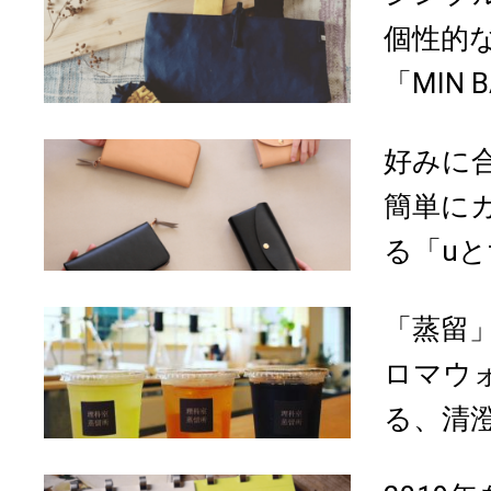
個性的
「MIN 
好みに
簡単に
る「uとt
「蒸留
ロマウ
る、清澄