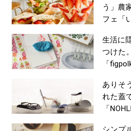
う」農
フェ「いち
生活に
つけた
「figp
ありそ
れた蓋
「NOH
シンプ