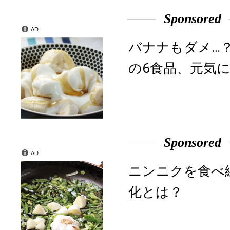
Sponsored
AD
バナナもダメ…
の6食品、元気に
Sponsored
AD
ニンニクを食べ
化とは？