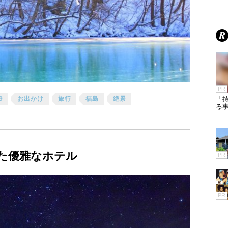
PR
9
お出かけ
旅行
福島
絶景
「
る
た優雅なホテル
PR
PR