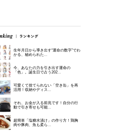
生年月日から導き出す“運命の数字”でわ
かる、秘められた...
今、あなたの力を引き出す運命の
「色」。誕生日で占う202...
可愛くて捨てられない「空き缶」を再
活用！収納やディス...
それ、お金が入る前兆です！自分の行
動で引き寄せも可能...
超簡単「塩糖水漬け」の作り方！鶏胸
肉や豚肉、魚も柔ら...