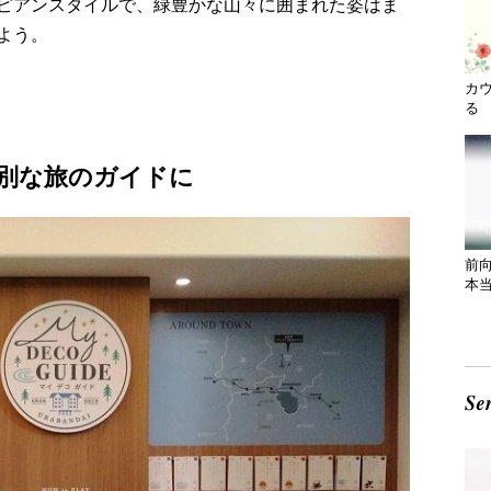
ピアンスタイルで、緑豊かな山々に囲まれた姿はま
よう。
カ
る 
別な旅のガイドに
前
本