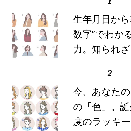
1
生年月日から
数字”でわか
力。知られざ
2
今、あなたの
の「色」。誕
度のラッキー