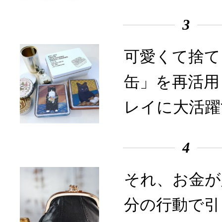
3
可愛くて捨て
缶」を再活用
レイに大活躍
4
それ、お金が
分の行動で引