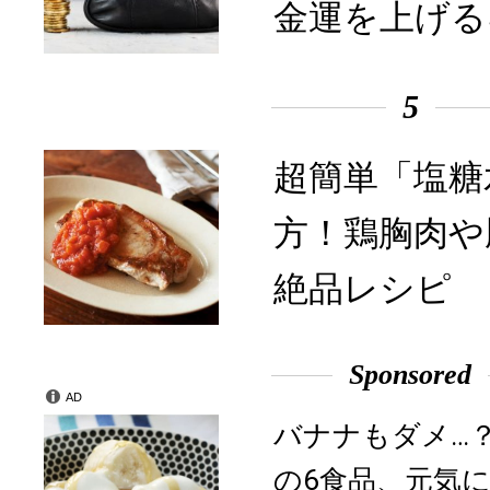
金運を上げる
5
超簡単「塩糖
方！鶏胸肉や
絶品レシピ
Sponsored
AD
バナナもダメ…
の6食品、元気に