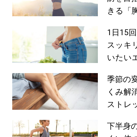
きる「胸
1日15
スッキ
いたいエ
季節の
くみ解
ストレ
下半身