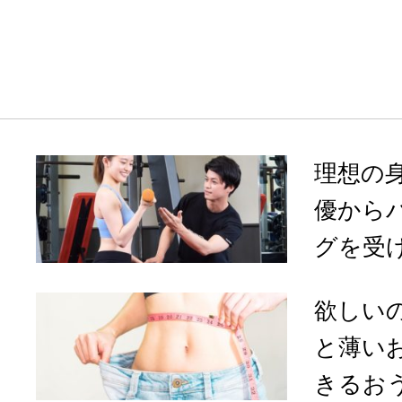
理想の
優から
グを受け
欲しい
と薄い
きるおう