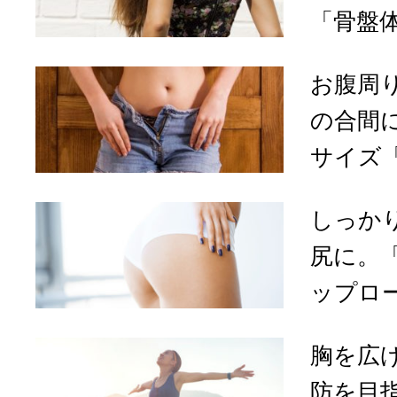
「骨盤体
お腹周
の合間
サイズ「
しっか
尻に。
ップロー
胸を広
防を目