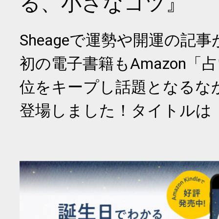
る、小さなコツ』
Sheageで運勢や開運の記
初の電子書籍もAmazon「
位をキープし話題となるな
登場しました！タイトルは