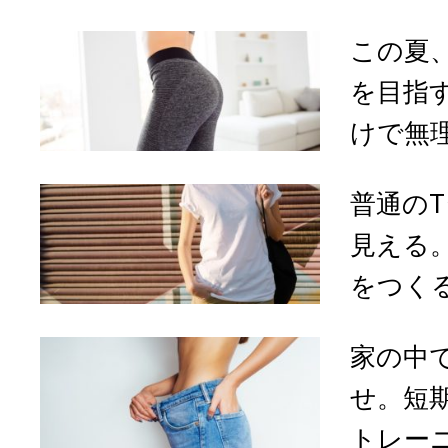
この夏
を目指
けで無理
普通の
見える
をつくる
家の中
せ。短
トレーニ