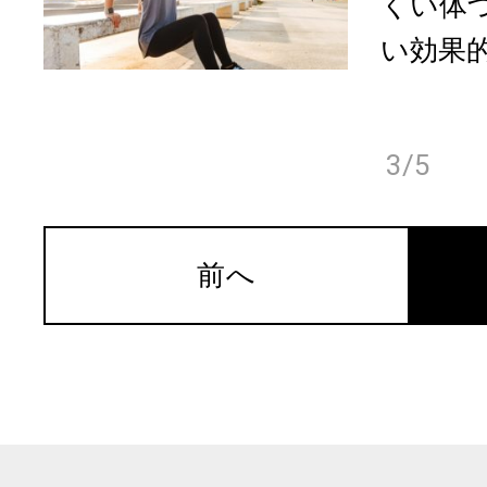
くい体
い効果的
3/5
前へ