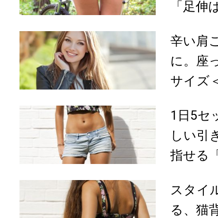
「足伸ば
辛い肩
に。座
サイズ
1日5
しい引
指せる「
スタイ
る、猫