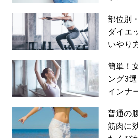
部位別
ダイエ
いやり
簡単！
ング3選
インナー
普通の
筋肉に