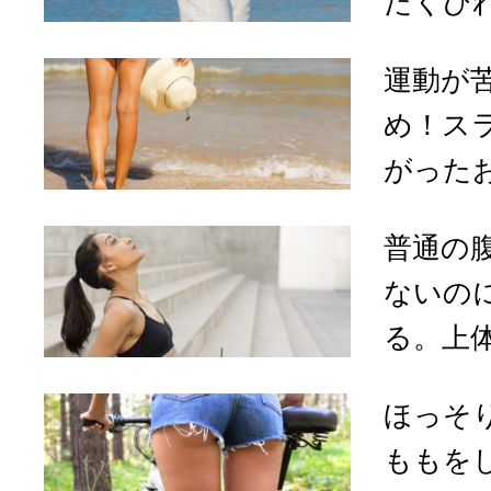
たくびれ
運動が
め！ス
がったお
普通の
ないの
る。上体
ほっそ
ももを