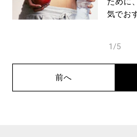
ために
気でおす
1/5
前へ