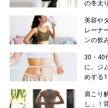
の冬太り
美容や
レーナ
ンの飲み方
30・4
に。ジ
めする1日
肩こり
し」！