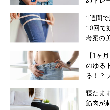
めトレ
1週間
10回
考案の
【1ヶ月
のゆる
る！？プ
寝たま
筋肉が刺