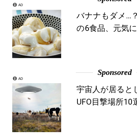
AD
バナナもダメ…
の6食品、元気に
Sponsored
AD
宇宙人が居ると
UFO目撃場所10