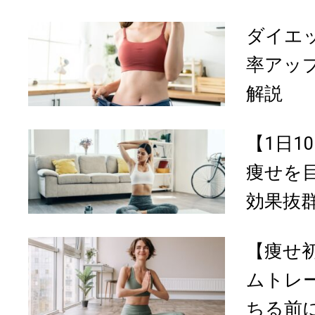
ダイエ
率アッ
解説
【1日1
痩せを
効果抜群
【痩せ
ムトレ
ちる前に