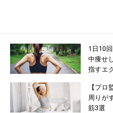
1日10
中痩せ
指すエク
【プロ監
周りが
筋3選