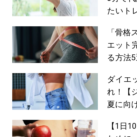
たいトレ
「骨格
エット
る方法5
ダイエ
れ！【
夏に向け
【1日1