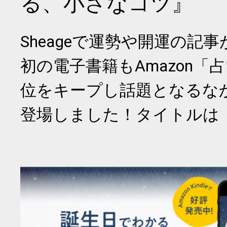
る、小さなコツ』
Sheageで運勢や開運の記
初の電子書籍もAmazon「
位をキープし話題となるな
登場しました！タイトルは