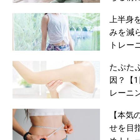
上半身
みを減ら
トレー
たぷた
因？【1
レーニ
【本気
せを目