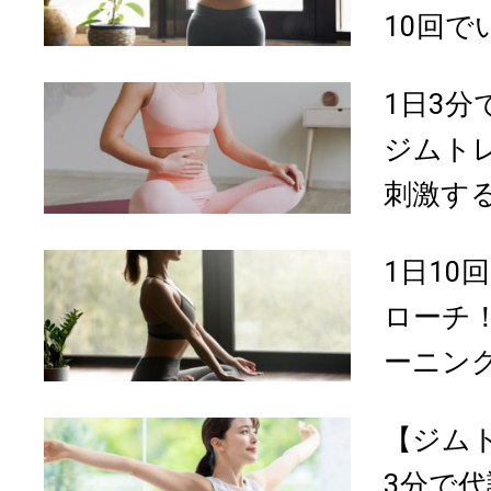
10回でい
1日3
ジムト
刺激する
1日10
ローチ
ーニング
【ジム
3分で