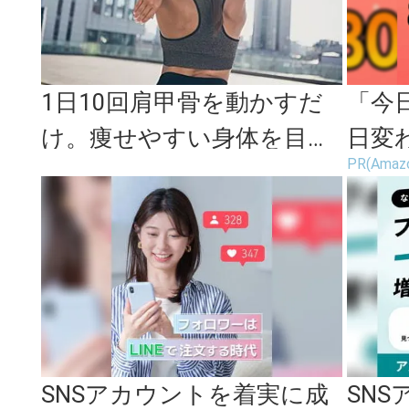
1日10回肩甲骨を動かすだ
「今
け。痩せやすい身体を目指
日変わ
PR(Amaz
せる代謝アップエクササイ
ール
ズ＜3...
SNSアカウントを着実に成
SN