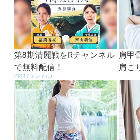
第8期清麗戦をRチャンネル
肩甲
で無料配信！
肩こ
PR(Rチャンネル)
らで
し」