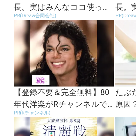
長。実はみんなココ使って
長。
PR(Dreaw合同会社)
PR(Dre
ます。
ます
【登録不要＆完全無料】80
たぷ
年代洋楽がRチャンネルで
原因
PR(Rチャンネル)
見放題
痩せ