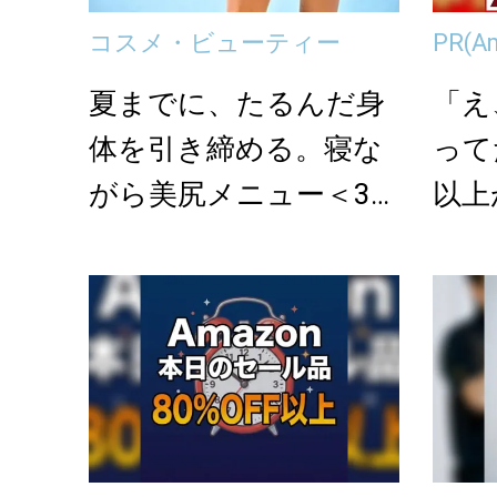
コスメ・ビューティー
PR
(A
夏までに、たるんだ身
「え
体を引き締める。寝な
って
がら美尻メニュー＜3選
以上
＞
onの