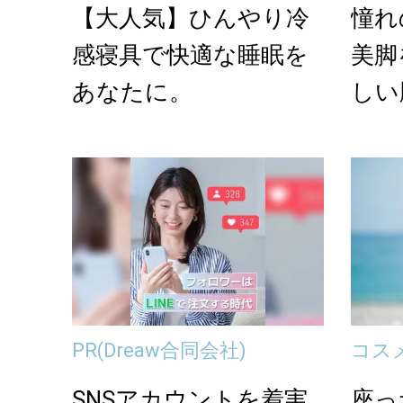
【大人気】ひんやり冷
憧れ
感寝具で快適な睡眠を
美脚
あなたに。
しい
サイ
PR
(Dreaw合同会社)
コス
SNSアカウントを着実
座っ