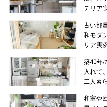
テリア実
古い部
和モダ
リア実例【
築40
入れて
二人暮ら
和室や