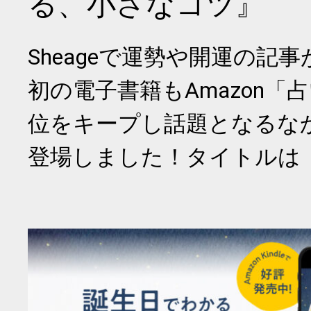
る、小さなコツ』
Sheageで運勢や開運の記
初の電子書籍もAmazon「
位をキープし話題となるな
登場しました！タイトルは