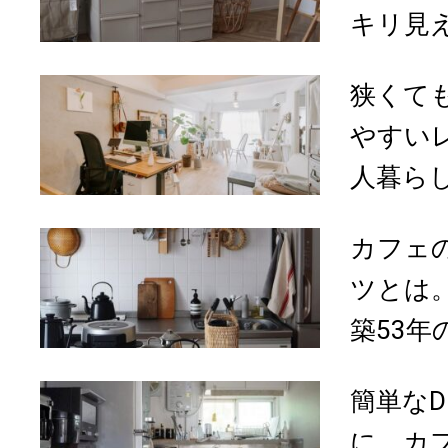
キリ見え
狭くて
やすいレ
人暮らし
カフェ
ツとは
築53年の
簡単なD
に。カ