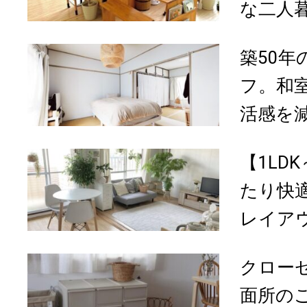
な二人暮
築50
フ。和
活感を減
【1LD
たり快
レイア
クロー
面所の