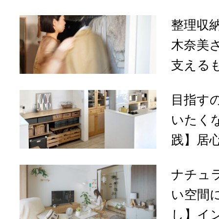
整理収
木奈美
支える
目指す
いたく
践】居心
ナチュ
い空間に
し】イン