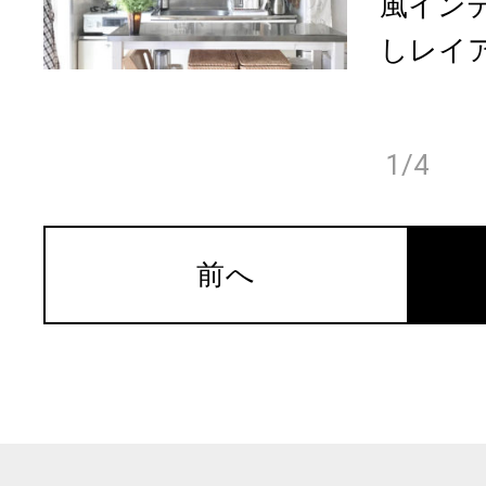
風インテ
しレイ
1/4
前へ