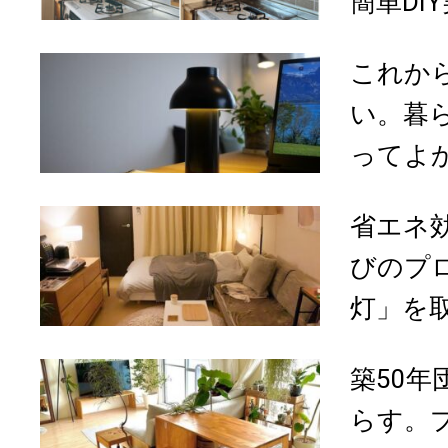
簡単DI
これか
い。暮
ってよか
省エネ
びのプ
灯」を取
築50
らす。プ