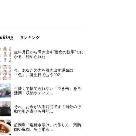
生年月日から導き出す“運命の数字”でわ
かる、秘められた...
今、あなたの力を引き出す運命の
「色」。誕生日で占う202...
可愛くて捨てられない「空き缶」を再
活用！収納やディス...
それ、お金が入る前兆です！自分の行
動で引き寄せも可能...
超簡単「塩糖水漬け」の作り方！鶏胸
肉や豚肉、魚も柔ら...