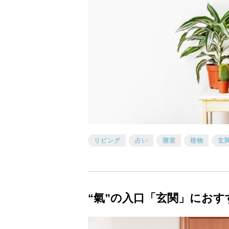
リビング
占い
寝室
植物
玄
“氣”の入口「玄関」にお