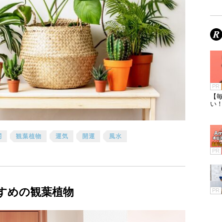
PR
【毎
い
関
観葉植物
運気
開運
風水
PR
すすめの観葉植物
PR