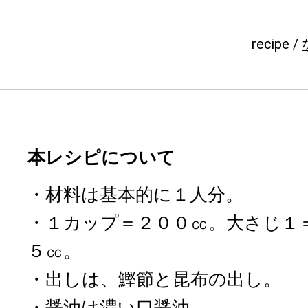
recipe /
本レシピについて
・材料は基本的に１人分。
・１カップ＝２００㏄。大さじ１
５㏄。
・出しは、鰹節と昆布の出し。
・醤油は濃い口醤油。