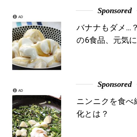
Sponsored
AD
バナナもダメ…
の6食品、元気に
Sponsored
AD
ニンニクを食べ
化とは？