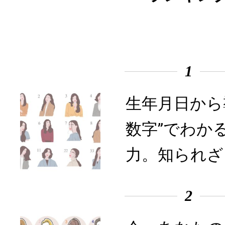
1
生年月日から
数字”でわか
力。知られざ
2