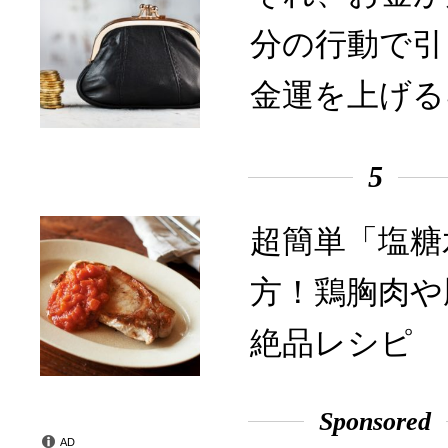
分の行動で引
金運を上げる
5
超簡単「塩糖
方！鶏胸肉や
絶品レシピ
Sponsored
AD