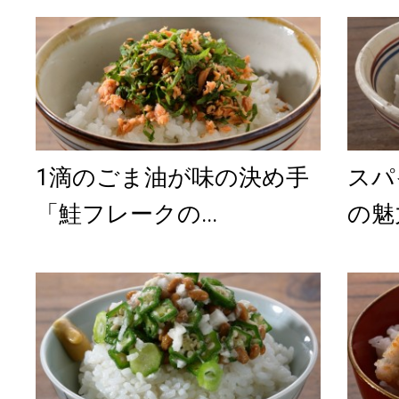
1滴のごま油が味の決め手
スパ
「鮭フレークの...
の魅