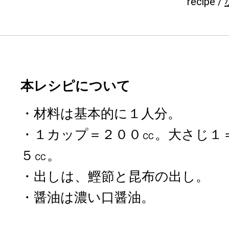
recipe /
本レシピについて
・材料は基本的に１人分。
・１カップ＝２００㏄。大さじ１
５㏄。
・出しは、鰹節と昆布の出し。
・醤油は濃い口醤油。