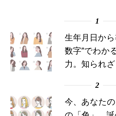
1
生年月日から
数字”でわか
力。知られざ
2
今、あなたの
の「色」。誕