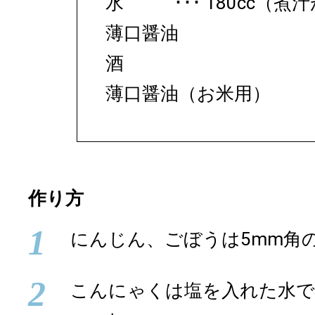
水
180cc（煮
薄口醤油
酒
薄口醤油（お米用）
作り方
1
にんじん、ごぼうは5mm角
2
こんにゃくは塩を入れた水