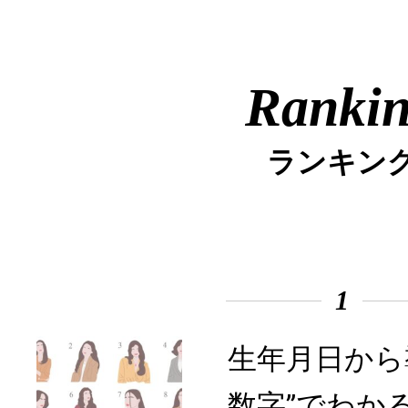
Ranki
ランキン
1
生年月日から
数字”でわか