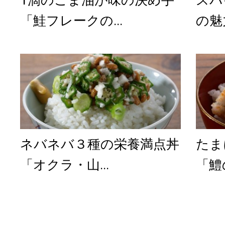
「鮭フレークの...
の魅
ネバネバ３種の栄養満点丼
たま
「オクラ・山...
「鱧