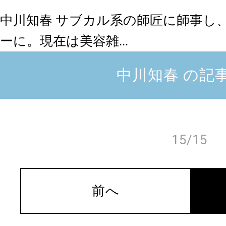
中川知春
サブカル系の師匠に師事し
ーに。現在は美容雑...
中川知春 の記
15/15
前へ