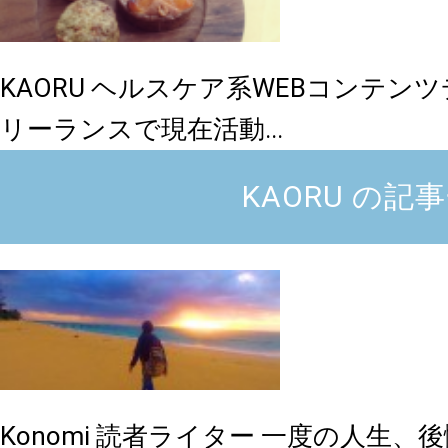
KAORU
ヘルスケア系WEBコンテン
リーランスで現在活動...
KAORU の記
​​Konomi
読者ライター
一度の人生、後