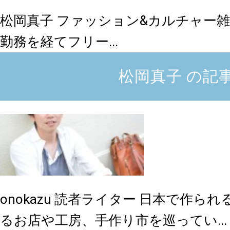
松岡真子
ファッション&カルチャー
勤務を経てフリー...
松岡真子 の記
onokazu
読者ライター
日本で作られ
るお店や工房、手作り市を巡ってい...