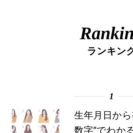
Ranki
ランキン
1
生年月日から
数字”でわか