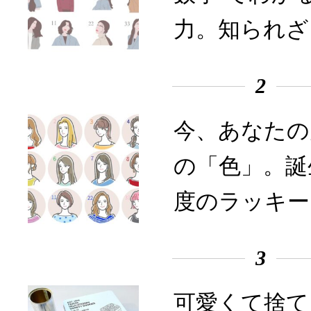
力。知られざ
2
今、あなたの
の「色」。誕
度のラッキー
3
可愛くて捨て