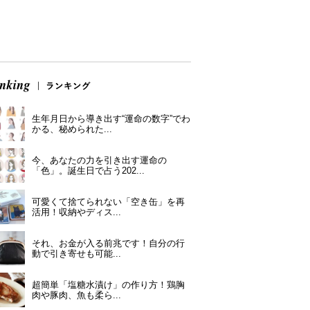
生年月日から導き出す“運命の数字”でわ
かる、秘められた...
今、あなたの力を引き出す運命の
「色」。誕生日で占う202...
可愛くて捨てられない「空き缶」を再
活用！収納やディス...
それ、お金が入る前兆です！自分の行
動で引き寄せも可能...
超簡単「塩糖水漬け」の作り方！鶏胸
肉や豚肉、魚も柔ら...