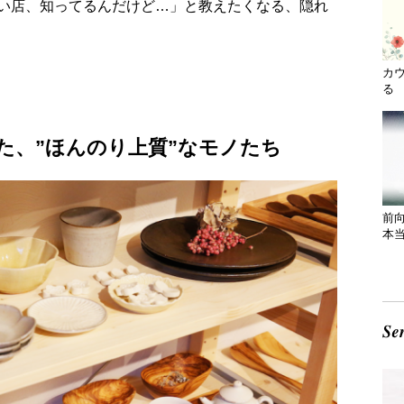
い店、知ってるんだけど…」と教えたくなる、隠れ
カ
る 
た、”ほんのり上質”なモノたち
前
本