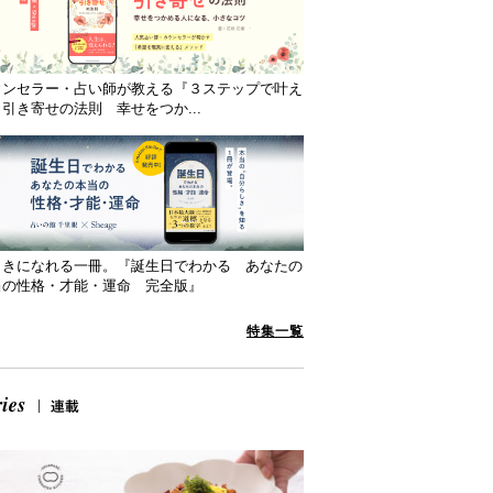
ウンセラー・占い師が教える『３ステップで叶え
引き寄せの法則 幸せをつか...
向きになれる一冊。『誕生日でわかる あなたの
当の性格・才能・運命 完全版』
特集一覧