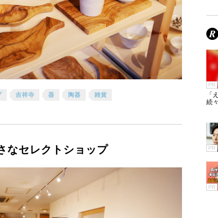
PR
「え
プ
吉祥寺
器
陶器
雑貨
続々
さなセレクトショップ
PR
PR