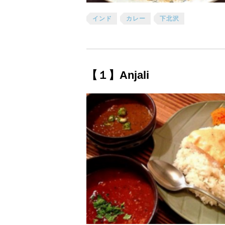
インド
カレー
下北沢
【１】Anjali