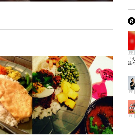
PR
「え
続々
PR
PR