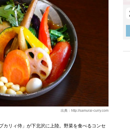
出典：
http://samurai-curry.com
プカリィ侍」が下北沢に上陸。野菜を食べるコンセ