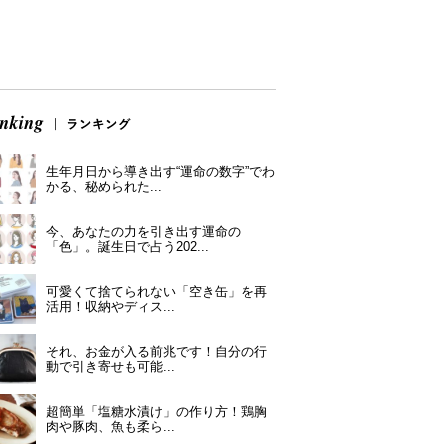
生年月日から導き出す“運命の数字”でわ
かる、秘められた...
今、あなたの力を引き出す運命の
「色」。誕生日で占う202...
可愛くて捨てられない「空き缶」を再
活用！収納やディス...
それ、お金が入る前兆です！自分の行
動で引き寄せも可能...
超簡単「塩糖水漬け」の作り方！鶏胸
肉や豚肉、魚も柔ら...