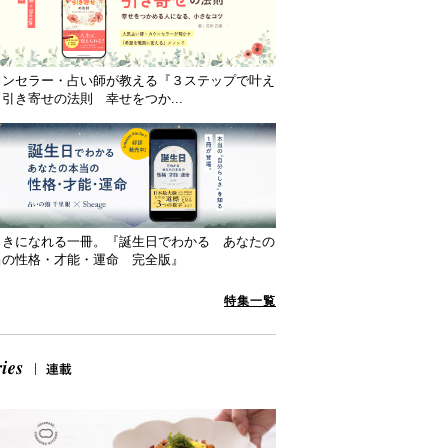
ウンセラー・占い師が教える『３ステップで叶え
引き寄せの法則 幸せをつか...
向きになれる一冊。『誕生日でわかる あなたの
当の性格・才能・運命 完全版』
特集一覧