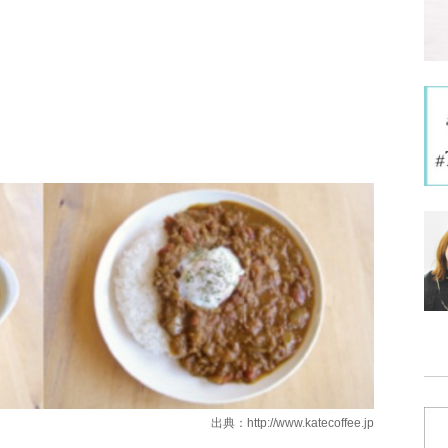
出典：
http://www.katecoffee.jp