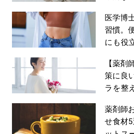
医学博
習慣。
にも役立
【薬剤
策に良
ラを整え
薬剤師
せ食材
ットスー