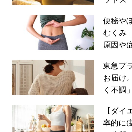
便秘や
むくみ
原因や症
東急プ
お届け
く不調」
【ダイ
率的に