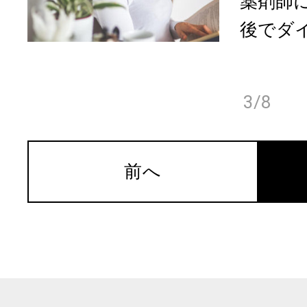
薬剤師
後でダイ
3/8
前へ