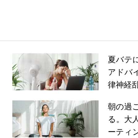
夏バテ
アドバ
律神経乱
朝の過
る。大
ーティ