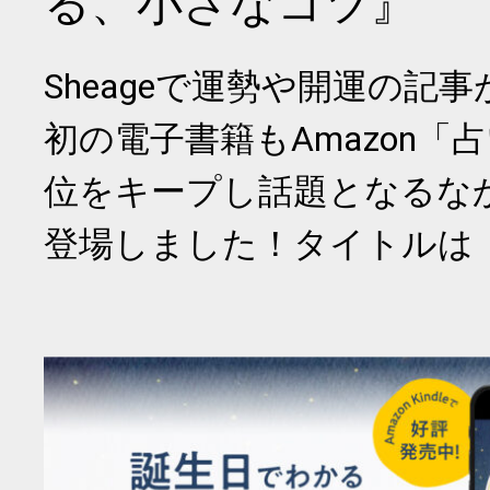
る、小さなコツ』
Sheageで運勢や開運の記
初の電子書籍もAmazon「
位をキープし話題となるな
登場しました！タイトルは