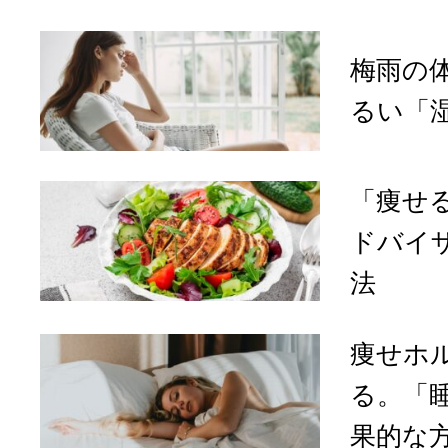
梅雨の
るい「
「痩せ
ドバイ
法
痩せホ
る。「
果的な方