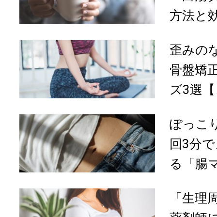
方法と効
歪みの
骨盤矯
ズ3選【
ぽっこ
回3分
る「腸マ
「生理