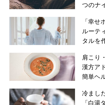
つのナイ
「幸せ
ルーテ
タルを作
肩こり
漢方ア
簡単ヘル
冷まし
「白湯