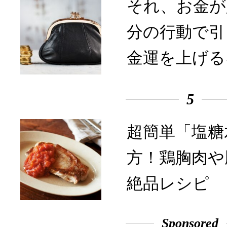
それ、お金が
分の行動で引
金運を上げる
5
超簡単「塩糖
方！鶏胸肉や
絶品レシピ
Sponsored