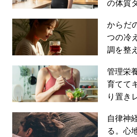
の体質ダ
からだ
つの冷
調を整
管理栄
育てて
り置き
自律神
る。心