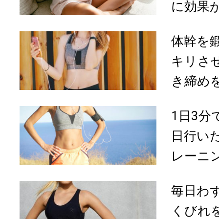
に効果が
体幹を
キリさ
き締めを
1日3
日行い
レーニ
毎日わず
くびれ