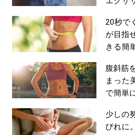
エクササ
20秒
が目指
きる簡単
腹斜筋
まった
で簡単に
少しの
びれに