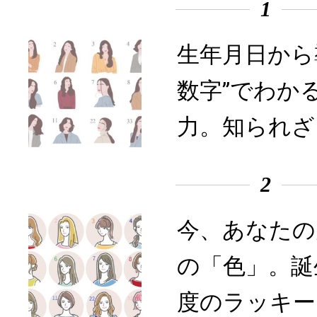
1
生年月日から
数字”でわか
力。知られざ
2
今、あなたの
の「色」。誕
度のラッキー