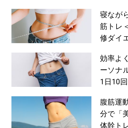
寝なが
筋トレ＜
修ダイ
効率よ
ーソナ
1日10回
腹筋運
分で「
体幹トレ