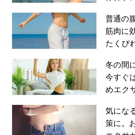
普通の
筋肉に
たくびれ
冬の間
今すぐ
めエクサ
気にな
策に。