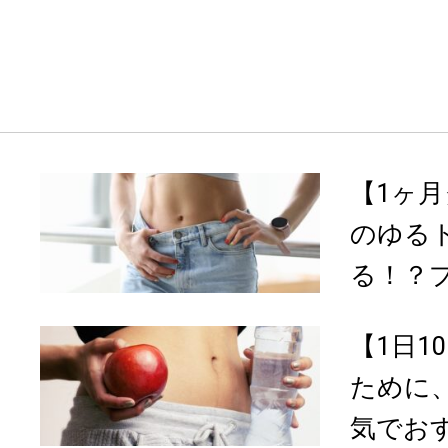
【1ヶ月
のゆる
る！？プ
【1日1
ために
気でおす