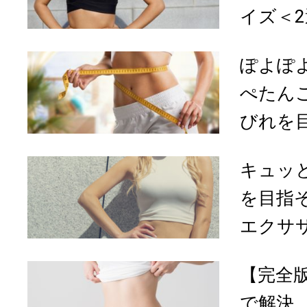
イズ＜2
ぽよぽ
ぺたん
びれを目
キュッ
を目指
エクササ
【完全
で解決