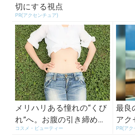
切にする視点
PR(アクセンチュア)
メリハリある憧れの“くび
最良
れ”へ。お腹の引き締めエ
アク
コスメ・ビューティー
PR(ア
クササイズ『キャットド
マー