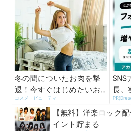
冬の間についたお肉を撃
SN
退！今すぐはじめたいお
長。
コスメ・ビューティー
PR(Dr
腹引き締めエクササイズ
てま
＜2選＞
【無料】洋楽ロック配
イント貯まる