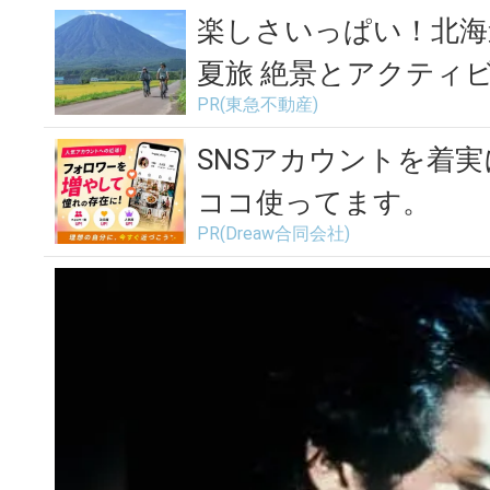
ッグ』
楽しさいっぱい！北海
夏旅 絶景とアクティ
PR(東急不動産)
東...
SNSアカウントを着
ココ使ってます。
PR(Dreaw合同会社)