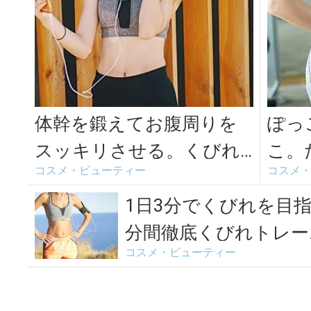
体幹を鍛えてお腹周りを
ぽっ
スッキリさせる。くびれ
こ。
コスメ・ビューティー
コスメ
と下腹引き締めを目指す
痩せ
トレーニング＜...
1日3分でくびれを目
分間徹底くびれトレー
コスメ・ビューティー