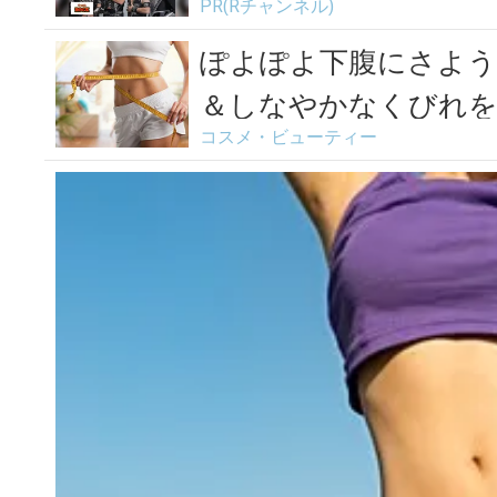
PR(Rチャンネル)
ぽよぽよ下腹にさよう
＆しなやかなくびれ
コスメ・ビューティー
＜2...