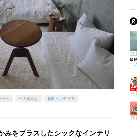
PR
最
ー
PR
ルーム
一人暮らし
北欧インテリア
PR
かみをプラスしたシックなインテリ