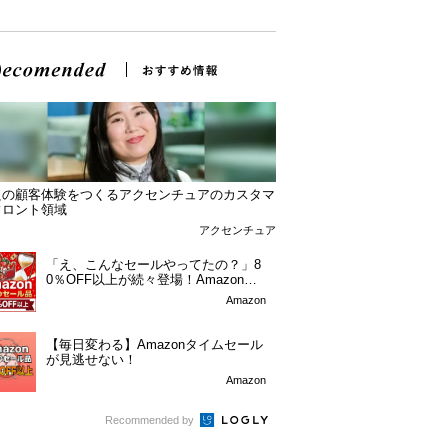
良の顧客体験をつくるアクセンチュアのカスタマ
フロント領域
アクセンチュア
「え、こんなセールやってたの？」8
0％OFF以上が続々登場！Amazonの
本気が...
Amazon
【毎日変わる】Amazonタイムセール
が見逃せない！
Amazon
Recommended by