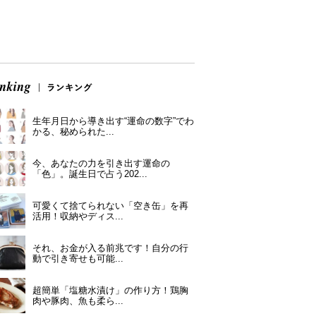
生年月日から導き出す“運命の数字”でわ
かる、秘められた...
今、あなたの力を引き出す運命の
「色」。誕生日で占う202...
可愛くて捨てられない「空き缶」を再
活用！収納やディス...
それ、お金が入る前兆です！自分の行
動で引き寄せも可能...
超簡単「塩糖水漬け」の作り方！鶏胸
肉や豚肉、魚も柔ら...