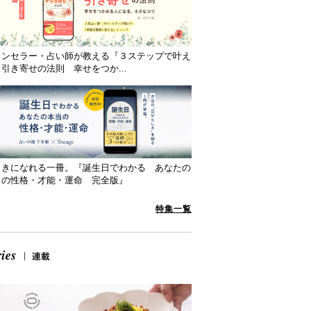
ウンセラー・占い師が教える『３ステップで叶え
引き寄せの法則 幸せをつか...
向きになれる一冊。『誕生日でわかる あなたの
当の性格・才能・運命 完全版』
特集一覧