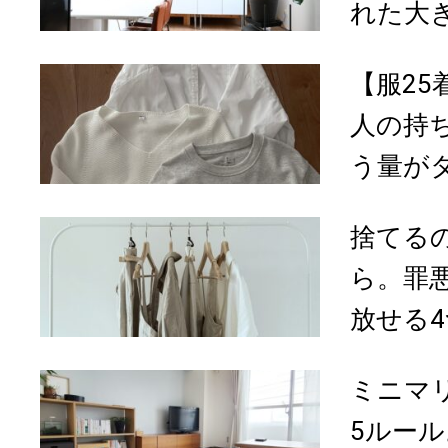
れた大
【服2
人の持
う量がタ
捨てる
ら。罪
放せる4
ミニマ
5ルー