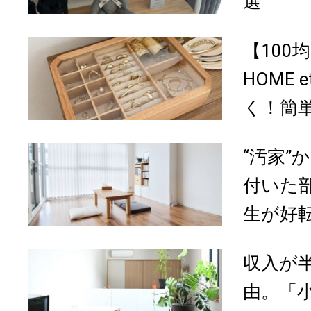
選
【100
HOME 
く！簡単
“汚家”
付いた
生が好転
収入が
由。「