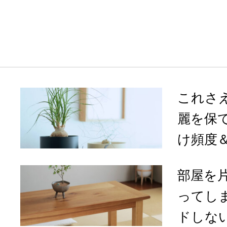
これさ
麗を保
け頻度＆
部屋を
ってし
ドしない