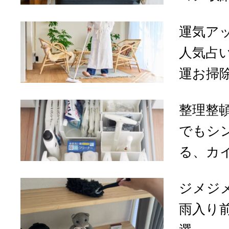
運気ア
人気占
運お掃除
整理整
でもシ
る、カイ
ジメジ
雨入り