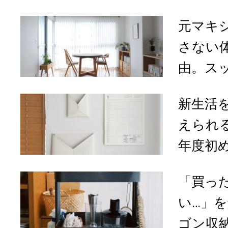
元マキ
さない
由。スッ
新生活
えられ
年度初め
「買っ
い…」
ゴン収納