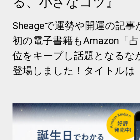
る、小さなコツ』
Sheageで運勢や開運の記
初の電子書籍もAmazon「
位をキープし話題となるな
登場しました！タイトルは