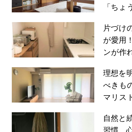
「ちょう
片づけ
が愛用
ンが作れ
理想を
べきも
マリスト
自然と
習慣。