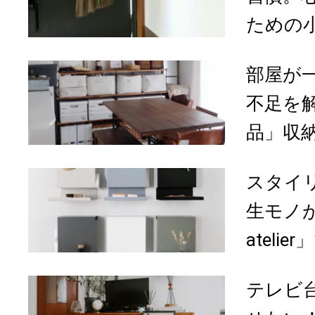
ための小
部屋が
不足を
品」収納
スタイ
生モノが
atelie
テレビ