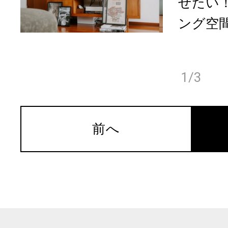
せたい
ング空間
1/3
前へ