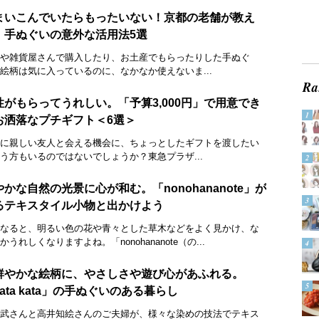
まいこんでいたらもったいない！京都の老舗が教え
、手ぬぐいの意外な活用法5選
や雑貨屋さんで購入したり、お土産でもらったりした手ぬぐ
絵柄は気に入っているのに、なかなか使えないま...
性がもらってうれしい。「予算3,000円」で用意でき
お洒落なプチギフト＜6選＞
に親しい友人と会える機会に、ちょっとしたギフトを渡したい
う方もいるのではないでしょうか？東急プラザ...
やかな自然の光景に心が和む。「nonohananote」が
るテキスタイル小物と出かけよう
なると、明るい色の花や青々とした草木などをよく見かけ、な
かうれしくなりますよね。「nonohananote（の...
鮮やかな絵柄に、やさしさや遊び心があふれる。
ata kata」の手ぬぐいのある暮らし
武さんと高井知絵さんのご夫婦が、様々な染めの技法でテキス