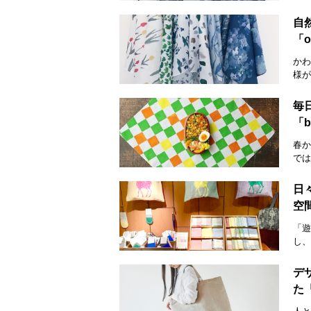
自
「o
かわ
様が
毎
「b
春か
では
日
空
「遊
し、
デ
た