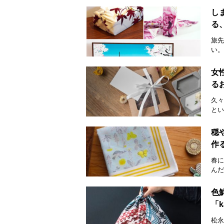
し
る
旅先
い。
女
る
久々
とい
穏
作
春に
んだ
色
「k
松永