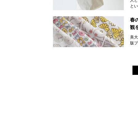
人と
とい
春
観
美大
版プ