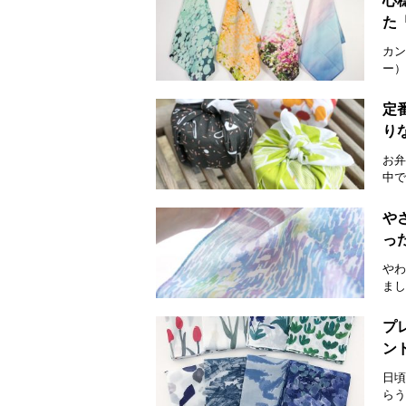
心
た
カン
ー）
定
り
お弁
中で
や
っ
やわ
まし
プ
ン
日頃
らう