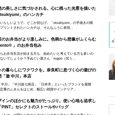
然の美しさに気づかされる。心に残った光景を描いた
tsukiyumi」のハンカチ
いらしいようで、どこか切なげ。「otsukiyumi」の手描きの模
プリントされたハンカチは、そんなふうに表現...
日のお弁当がより楽しみに。色柄から想像がふくらむ
ento® 」のお弁当包み
らお弁当生活が始まる方も、始めたいと考えている方も多いの
ないでしょうか？手ぬぐい屋さん「nugoo（拭う...
々の暮らしにワクワクを。奈良町に息づく心の遊びの
間「遊 中川」本店
 中川」「中川政七商店」「日本市」といったブランドを展開
定番のふきんをはじめ、幅広い雑貨やインテリア...
ザインのほかにも魅力がたっぷり。使い心地も追求し
「PINT」セレクトのストールやバッグ