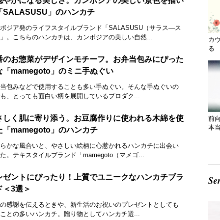
穏やかになる美しさ。カンボジアの美しい景色を描い
「SALASUSU」のハンカチ
ボジア発のライフスタイルブランド「SALASUSU（サラス―ス
」。こちらのハンカチは、カンボジアの美しい自然...
カ
る 
番のお惣菜がデザインモチーフ。お弁当包みにぴった
な「mamegoto」のミニ手ぬぐい
当包みなどで使用することも多い手ぬぐい。そんな手ぬぐいの
も、とっても面白い柄を展開しているプロダク...
さしく肌に寄り添う。お豆腐作りに使われる木綿を使
前
本
た「mamegoto」のハンカチ
らかな風合いと、やさしい絵柄に心惹かれるハンカチに出会い
た。テキスタイルブランド「mamegoto（マメゴ...
レゼントにぴったり！上質でユニークなハンカチブラ
ド＜3選＞
の感謝を伝えるときや、新生活のお祝いのプレゼントとしても
ことの多いハンカチ。贈り物としてハンカチ選...