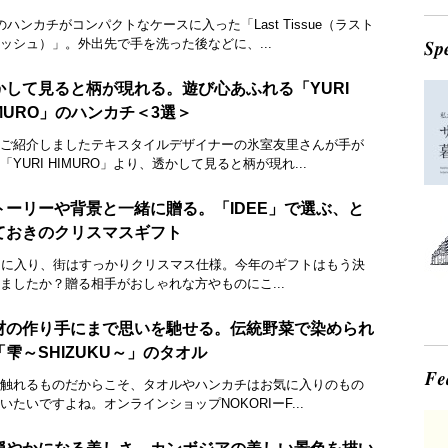
のハンカチがコンパクトなケースに入った「Last Tissue（ラスト
ッシュ）」。外出先で手を洗った後などに、...
かして見ると柄が現れる。遊び心あふれる「YURI
IMURO」のハンカチ＜3選＞
ご紹介しましたテキスタイルデザイナーの氷室友里さんが手が
「YURI HIMURO」より、透かして見ると柄が現れ...
トーリーや背景と一緒に贈る。「IDEE」で選ぶ、と
ておきのクリスマスギフト
月に入り、街はすっかりクリスマス仕様。今年のギフトはもう決
ましたか？贈る相手がおしゃれな方やものにこ...
材の作り手にまで思いを馳せる。伝統野菜で染められ
「雫～SHIZUKU～」のタオル
触れるものだからこそ、タオルやハンカチはお気に入りのもの
いたいですよね。オンラインショップNOKORIーF...