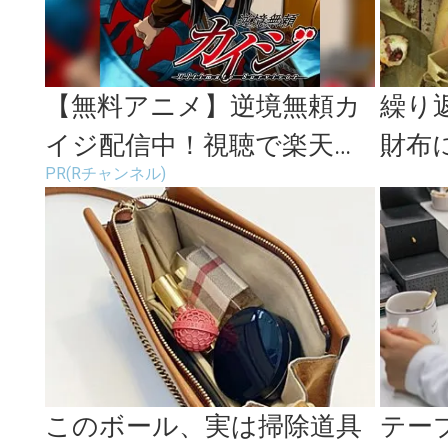
【無料アニメ】逆境無頼カ
繰り
イジ配信中！視聴で楽天ポ
財布
PR(Rチャンネル)
イント貯まる
素材
od ...
このボール、実は掃除道具
テー