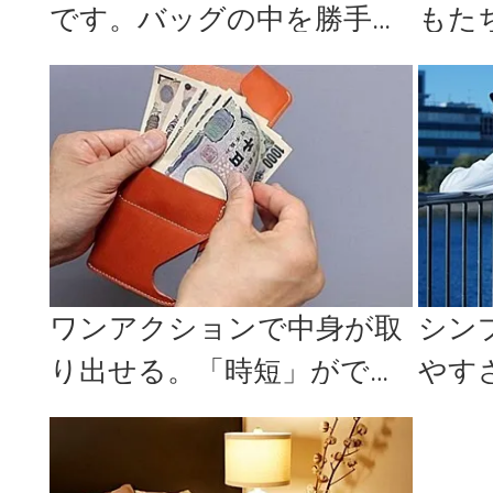
です。バッグの中を勝手に
もた
きれいにしてくれる「DUS
型の
T B...
機「Va
ワンアクションで中身が取
シン
り出せる。「時短」ができ
やす
る話題のコンパクト財布
える「
「JITA...
ュ...