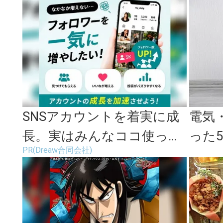
SNSアカウントを着実に成
電気
長。実はみんなココ使って
った
PR(Dreaw合同会社)
ます。
洗濯機