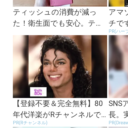
ティッシュの消費が減っ
アマ
た！衛生面でも安心。ティ
チで
PR(ハー
ッシュ感覚で使えるハンカ
チ「Las...
【登録不要＆完全無料】80
SN
年代洋楽がRチャンネルで
長。
PR(Rチャンネル)
PR(Dre
見放題
ます