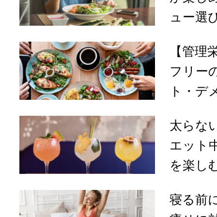
ュー選び
【管理
フリー
ト・デメ
太らな
エット
を楽しむ
寝る前