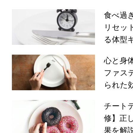
食べ過
リセッ
る体型
心と身
ファス
られた
チート
修】正
果を解