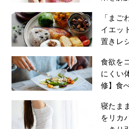
「まご
イエッ
置きレ
食欲を
にくい
修】食べ
寝たまま
をリカ