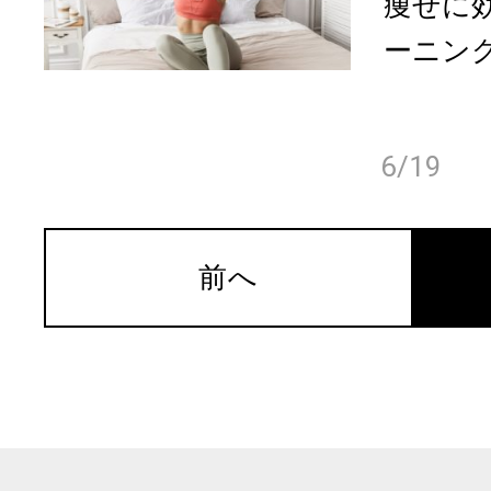
痩せに
ーニン
6/19
前へ