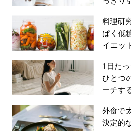
っきり引
料理研
ぱく低
イエット
1日た
ひとつ
ーチする
外食で
決定的