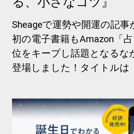
る、小さなコツ』
Sheageで運勢や開運の記
初の電子書籍もAmazon「
位をキープし話題となるな
登場しました！タイトルは