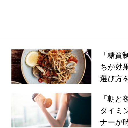
「糖質制
ちが効
選び方を
「朝と
タイミ
ナーが時