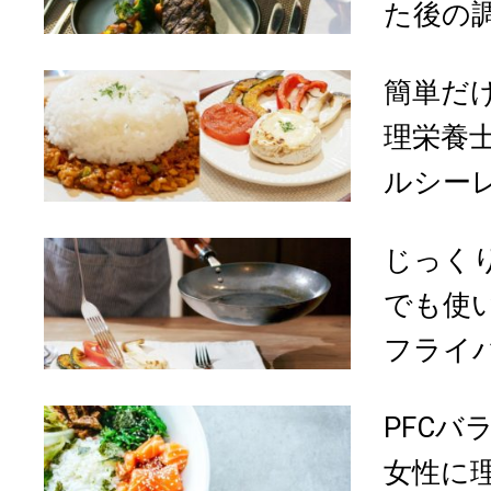
た後の調
簡単だ
理栄養
ルシー
じっく
でも使
フライパ
PFCバ
女性に理