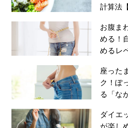
計算法
お腹ま
める！
めるレベ
座った
ク！ぽ
る「な
ダイエ
が楽し