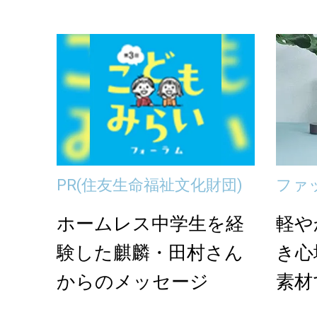
しゃれなスニーカー
＜...
PR
(住友生命福祉文化財団)
ファ
ホームレス中学生を経
軽や
験した麒麟・田村さん
き心
からのメッセージ
素材
n」