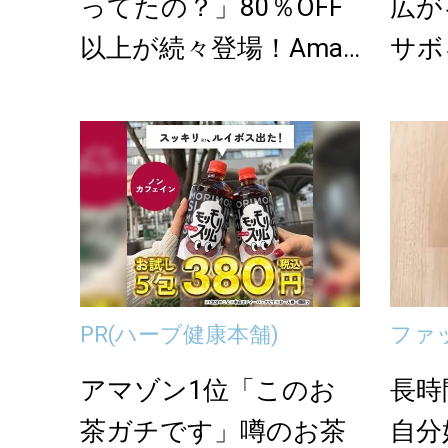
ってたの？」80％OFF
広が
以上が続々登場！Amaz
サボ
onの本気が...
では
PR
(ハーブ健康本舗)
ファ
アマゾン1位「このお
長時
茶ガチです」噂のお茶
自分