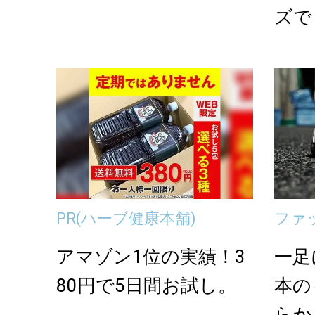
ズでき
レザ
PR
(ハーブ健康本舗)
ファ
アマゾン1位の実績！3
一足
80円で5日間お試し。
本の
らか