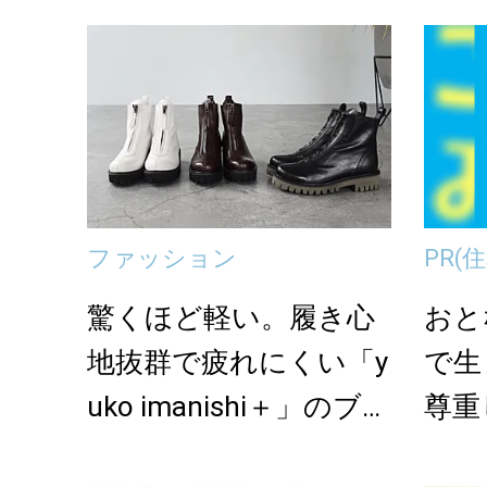
ファッション
PR
(
驚くほど軽い。履き心
おと
地抜群で疲れにくい「y
で生
uko imanishi＋」のブー
尊重
ツ3...