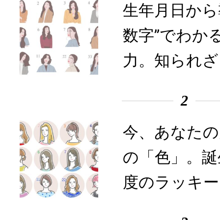
生年月日から
数字”でわか
力。知られざ
2
今、あなたの
の「色」。誕
度のラッキー