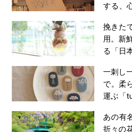
する、心
挽きた
用。新
る「日本
一刺し
で。柔
運ぶ「tuk
あの有
折々の