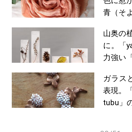
色に惹
青（そよ
山奥の
に。「y
力強い
ガラス
表現。「gl
tubu」