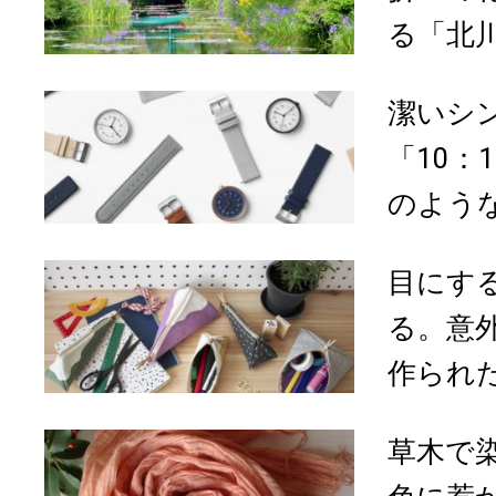
る「北川
潔いシ
「10：1
のような
目にす
る。意
作られた「g
草木で