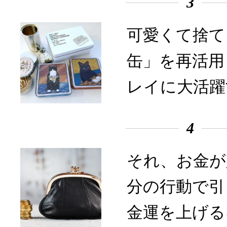
3
可愛くて捨て
缶」を再活用
レイに大活躍
4
それ、お金が
分の行動で引
金運を上げる