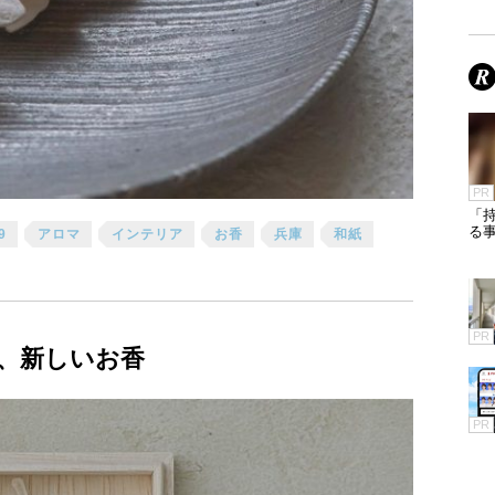
PR
「
る
9
アロマ
インテリア
お香
兵庫
和紙
PR
、新しいお香
PR