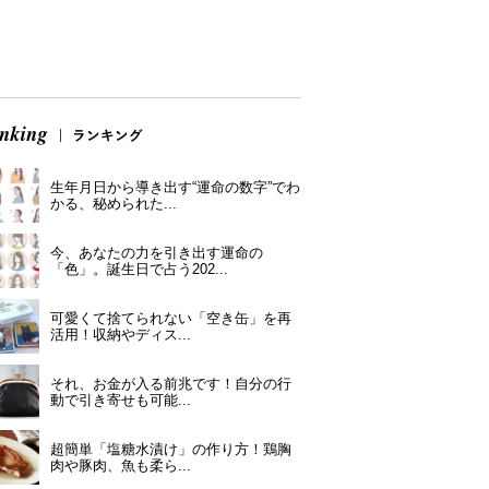
生年月日から導き出す“運命の数字”でわ
かる、秘められた...
今、あなたの力を引き出す運命の
「色」。誕生日で占う202...
可愛くて捨てられない「空き缶」を再
活用！収納やディス...
それ、お金が入る前兆です！自分の行
動で引き寄せも可能...
超簡単「塩糖水漬け」の作り方！鶏胸
肉や豚肉、魚も柔ら...